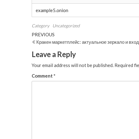
example5.onion
Category
Uncategorized
Post
Previous
PREVIOUS
Post
Кракен маркетплейс: актуальное зеркало и вход
navigation
Leave a Reply
Your email address will not be published.
Required fi
Comment
*