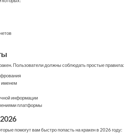
и которых:
четов
ты
кракен. Пользователи должны соблюдать простые правила:
ифрования
м именем
ичной информации
влениями платформы
 2026
орые помогут вам быстро попасть на кракен в 2026 году: