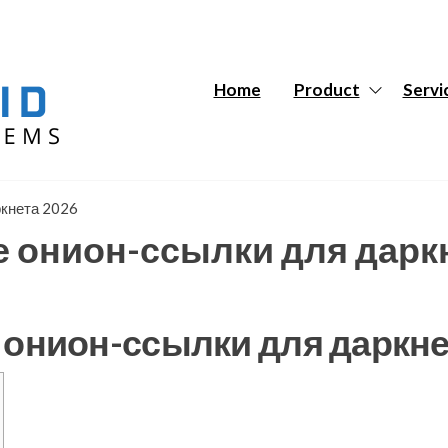
Hybrid
Hybrid
Tech
Tech
Systems
Systems
Home
Product
Servi
ркнета 2026
е онион-ссылки для дарк
 онион-ссылки для даркне