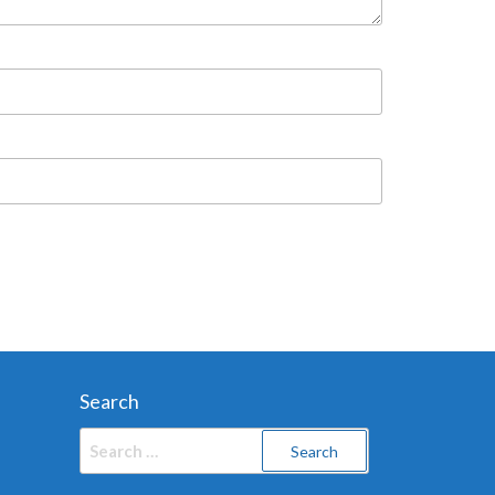
Search
Search
for: