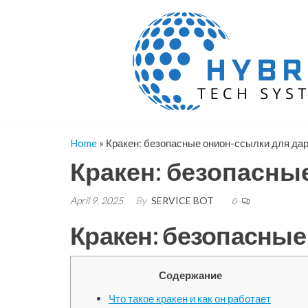
Skip
to
the
content
Home
»
Кракен: безопасные онион-ссылки для да
Кракен: безопасны
April 9, 2025
By
SERVICE BOT
0
Кракен: безопасные
Содержание
Что такое кракен и как он работает