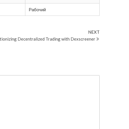
Рабочий
Next
NEXT
Post
tionizing Decentralized Trading with Dexscreener