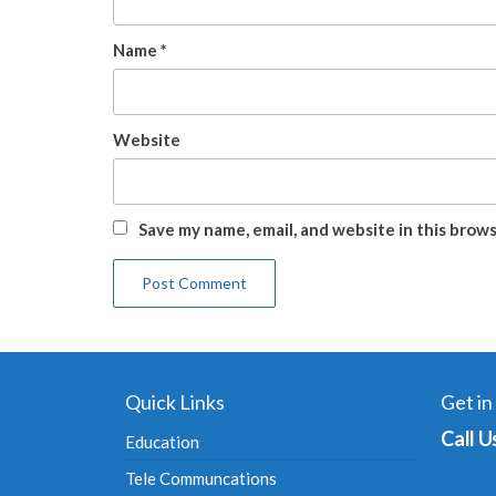
Name
*
Website
Save my name, email, and website in this brow
Quick Links
Get in
Call U
Education
Tele Communcations