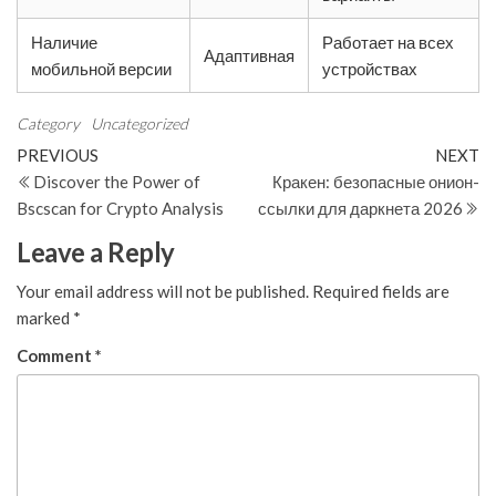
Наличие
Работает на всех
Адаптивная
мобильной версии
устройствах
Category
Uncategorized
Post
Previous
N
PREVIOUS
NEXT
Post
Po
Discover the Power of
Кракен: безопасные онион-
navigation
Bscscan for Crypto Analysis
ссылки для даркнета 2026
Leave a Reply
Your email address will not be published.
Required fields are
marked
*
Comment
*