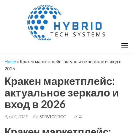
Skip
H
Hy
to
T
T
the
S
content
S
Home
»
Кракен маркетплейс: актуальное зеркало и вход в
2026
Кракен маркетплейс:
актуальное зеркало и
вход в 2026
April 9, 2025
By
SERVICE BOT
0
Кракен маркетплейс: