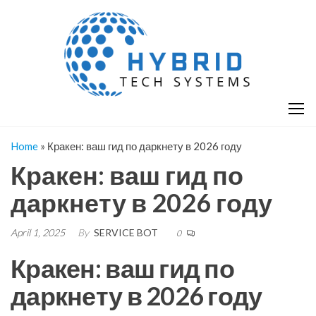
Skip
H
Hy
to
T
T
the
S
content
S
Home
»
Кракен: ваш гид по даркнету в 2026 году
Кракен: ваш гид по
даркнету в 2026 году
April 1, 2025
By
SERVICE BOT
0
Кракен: ваш гид по
даркнету в 2026 году