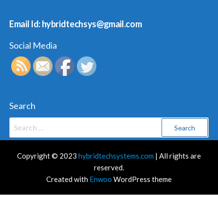
Email Id: hybridtechsys@gmail.com
Social Media
Search
Search
for:
Copyright © 2023
hybridtechsystems.com
| All rights are
reserved.
Created with
Enwoo
WordPress theme