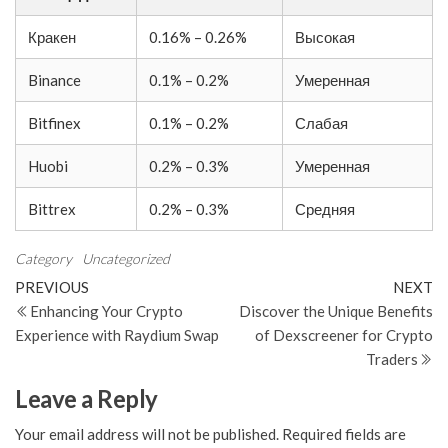
Кракен
0.16% – 0.26%
Высокая
Binance
0.1% – 0.2%
Умеренная
Bitfinex
0.1% – 0.2%
Слабая
Huobi
0.2% – 0.3%
Умеренная
Bittrex
0.2% – 0.3%
Средняя
Category
Uncategorized
Post
Previous
N
PREVIOUS
NEXT
Post
Po
Enhancing Your Crypto
Discover the Unique Benefits
navigation
Experience with Raydium Swap
of Dexscreener for Crypto
Traders
Leave a Reply
Your email address will not be published.
Required fields are