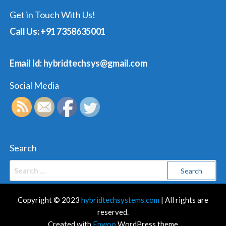
Get in Touch With Us!
Call Us: +91 7358635001
Email Id: hybridtechsys@gmail.com
Social Media
Search
Search
for:
Copyright © 2023
hybridtechsystems.com
| All rights are
reserved.
Created with
Enwoo
WordPress theme