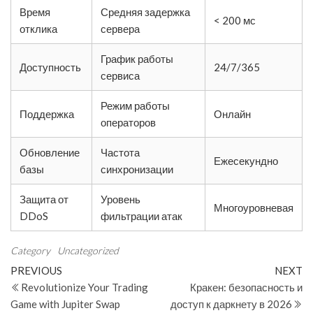
Время
Средняя задержка
< 200 мс
отклика
сервера
График работы
Доступность
24/7/365
сервиса
Режим работы
Поддержка
Онлайн
операторов
Обновление
Частота
Ежесекундно
базы
синхронизации
Защита от
Уровень
Многоуровневая
DDoS
фильтрации атак
Category
Uncategorized
Post
Previous
N
PREVIOUS
NEXT
Post
Po
Revolutionize Your Trading
Кракен: безопасность и
navigation
Game with Jupiter Swap
доступ к даркнету в 2026