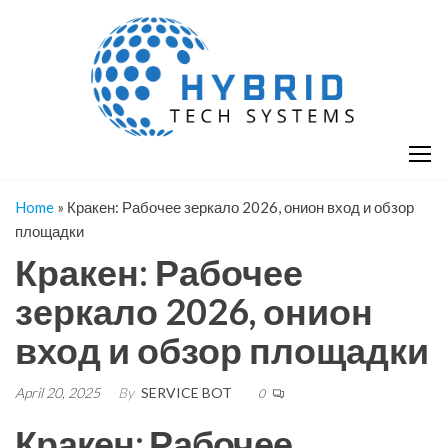
Skip
H
Hy
to
T
T
the
S
content
S
Home
»
Кракен: Рабочее зеркало 2026, онион вход и обзор
площадки
Кракен: Рабочее
зеркало 2026, онион
вход и обзор площадки
April 20, 2025
By
SERVICE BOT
0
Кракен: Рабочее