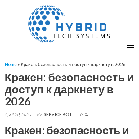
Skip
H
Hy
to
T
T
the
S
content
S
Home
»
Кракен: безопасность и доступ к даркнету в 2026
Кракен: безопасность и
доступ к даркнету в
2026
April 20, 2025
By
SERVICE BOT
0
Кракен: безопасность и