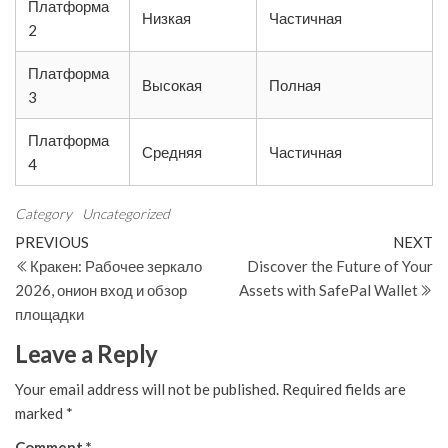
Платформа
Низкая
Частичная
2
Платформа
Высокая
Полная
3
Платформа
Средняя
Частичная
4
Category
Uncategorized
Post
Previous
N
PREVIOUS
NEXT
Post
Po
Кракен: Рабочее зеркало
Discover the Future of Your
navigation
2026, онион вход и обзор
Assets with SafePal Wallet
площадки
Leave a Reply
Your email address will not be published.
Required fields are
marked
*
Comment
*