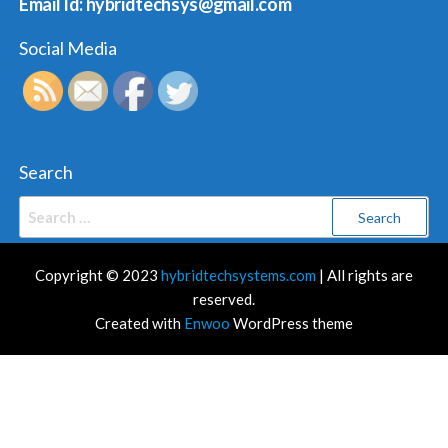
Email Id: hybridtechsys@gmail.com
Social Media
Search
Search
for:
Copyright © 2023
hybridtechsystems.com
| All rights are
reserved.
Created with
Enwoo
WordPress theme