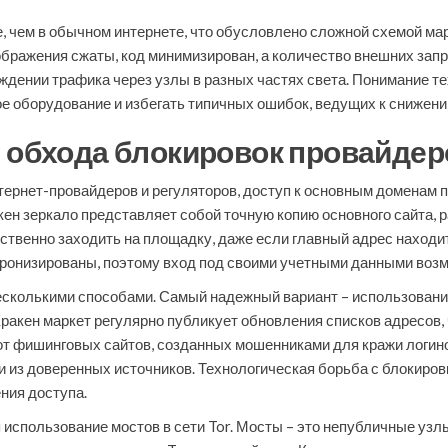
е, чем в обычном интернете, что обусловлено сложной схемой ма
ображения сжаты, код минимизирован, а количество внешних запр
ждении трафика через узлы в разных частях света. Понимание 
е оборудование и избегать типичных ошибок, ведущих к снижени
ы обхода блокировок провайдер
тернет-провайдеров и регуляторов, доступ к основным доменам 
кен зеркало представляет собой точную копию основного сайта,
ственно заходить на площадку, даже если главный адрес находи
ронизированы, поэтому вход под своими учетными данными возм
есколькими способами. Самый надежный вариант – использовани
акен маркет регулярно публикует обновления списков адресов, 
т фишинговых сайтов, созданных мошенниками для кражи логино
ли из доверенных источников. Технологическая борьба с блокиро
ния доступа.
использование мостов в сети Tor. Мосты – это непубличные узлы