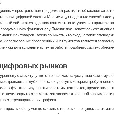
ионным пространствам продолжает расти, что объясняется ест
альной цифровой слежки. Многие ищут надежные способы доступ
льный сайт kraken в данном контексте выступает как пример ст
 и продуманному функционалу. Тысячи пользователей ежедневно
мации или товаров. Важно понимать, что вход на такие площад
а. Использование проверенных инструментов является залогом 
кие и организационные аспекты работы подобных систем, обеспе
у цифровых рынков
ровневую структуру, где открытая часть, доступная каждому с 
тью скрываются глубинные слои, доступ к которым требует специ
 слоях функционируют такие системы, как кракен, предоставляя
отличие скрытого сегмента заключается в полной анонимности как
тного перенаправления трафика.
от простых форумов до сложных торговых площадок с автомати