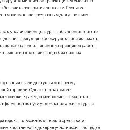
руктуру для миллионов транзакций ежемесячно.
и без риска раскрытия личности. Развитие
сов максимально прозрачным для участника
зано с увеличением цензуры в обычном интернете
, где сайты регулярно блокируются или исчезают.
га пользователей. Понимание принципов работы
ить решения для своих задач без лишних
шифрования стали доступны массовому
ной торговли. Однако его закрытие
е ошибки. Кракен, появившийся позже, стал
атформ шла по пути усложнения архитектуры и
аторов. Пользователи теряли средства, а
вшим восстановить доверие участников. Площадка