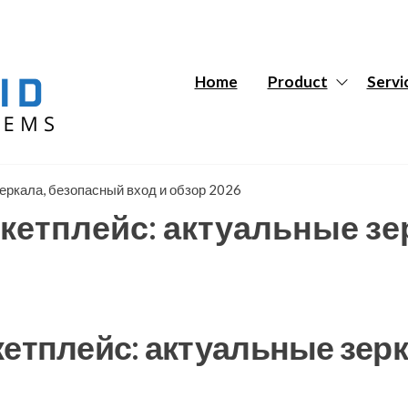
Hybrid
Hybrid
Tech
Tech
Systems
Systems
Home
Product
Servi
зеркала, безопасный вход и обзор 2026
ркетплейс: актуальные зе
кетплейс: актуальные зер