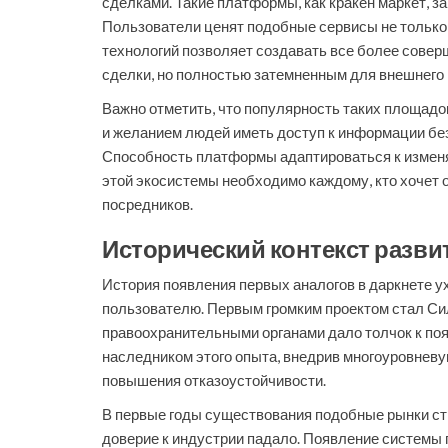
сделками. Такие платформы, как кракен маркет, 
Пользователи ценят подобные сервисы не только 
технологий позволяет создавать все более сове
сделки, но полностью затемненным для внешнего
Важно отметить, что популярность таких площадок
и желанием людей иметь доступ к информации без 
Способность платформы адаптироваться к изменя
этой экосистемы необходимо каждому, кто хочет 
посредников.
Исторический контекст разв
История появления первых аналогов в даркнете у
пользователю. Первым громким проектом стал Сил
правоохранительными органами дало толчок к по
наследником этого опыта, внедрив многоуровнев
повышения отказоустойчивости.
В первые годы существования подобные рынки стр
доверие к индустрии падало. Появление системы