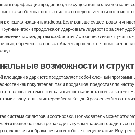
ания к верификации продавцов, что существенно снизило количе
торые ставят безопасность клиента на первое место и постоянно
я к специализации платформ. Если раньше существовали универ
, крупные игроки продолжают удерживать лидерство за счет удоб
овременным стандартам юзабилити. Исторический опыт учит тому
ринцип, обречены на провал. Анализ прошлых лет помогает понят
слуг.
ональные возможности и струк
й площадки в даркнете представляет собой сложный программн
ребностей как покупателей, так и продавцов, предоставляя инст
ога товаров, системы поиска и личного кабинета пользователя. Н
тами с запутанным интерфейсом. Каждый раздел сайта оптимизи
ая система фильтров и сортировки. Пользователь может отбират
м. Это позволяет быстро находить нужный вариант среди тысяч 
ов, включая изображения и подробные спецификации. Внутрення