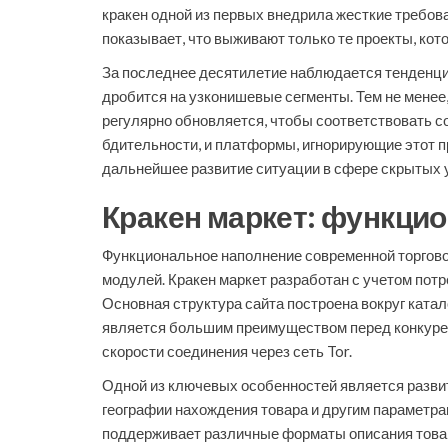
кракен одной из первых внедрила жесткие требов
показывает, что выживают только те проекты, ко
За последнее десятилетие наблюдается тенденци
дробится на узконишевые сегменты. Тем не менее
регулярно обновляется, чтобы соответствовать с
бдительности, и платформы, игнорирующие этот п
дальнейшее развитие ситуации в сфере скрытых у
Кракен маркет: функци
Функциональное наполнение современной торгово
модулей. Кракен маркет разработан с учетом пот
Основная структура сайта построена вокруг катал
является большим преимуществом перед конкурен
скорости соединения через сеть Tor.
Одной из ключевых особенностей является развит
географии нахождения товара и другим параметра
поддерживает различные форматы описания товар