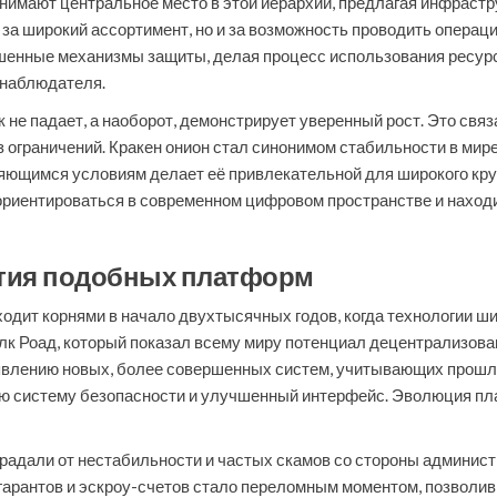
занимают центральное место в этой иерархии, предлагая инфраст
за широкий ассортимент, но и за возможность проводить операци
ршенные механизмы защиты, делая процесс использования ресур
 наблюдателя.
 не падает, а наоборот, демонстрирует уверенный рост. Это свя
ограничений. Кракен онион стал синонимом стабильности в мире
ющимся условиям делает её привлекательной для широкого кру
ориентироваться в современном цифровом пространстве и наход
ития подобных платформ
ходит корнями в начало двухтысячных годов, когда технологии 
к Роад, который показал всему миру потенциал децентрализован
явлению новых, более совершенных систем, учитывающих прошлы
ую систему безопасности и улучшенный интерфейс. Эволюция пл
адали от нестабильности и частых скамов со стороны администр
 гарантов и эскроу-счетов стало переломным моментом, позволи