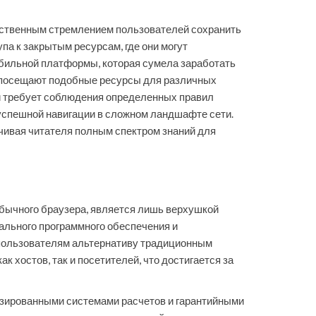
ественным стремлением пользователей сохранить
а к закрытым ресурсам, где они могут
абильной платформы, которая сумела заработать
 посещают подобные ресурсы для различных
ки требует соблюдения определенных правил
успешной навигации в сложном ландшафте сети.
чивая читателя полным спектром знаний для
обычного браузера, является лишь верхушкой
ального программного обеспечения и
 пользователям альтернативу традиционным
 хостов, так и посетителей, что достигается за
зированными системами расчетов и гарантийными