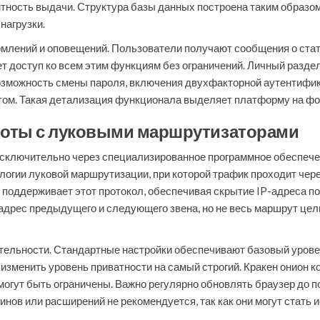
ность выдачи. Структура базы данных построена таким образом
нагрузки.
млений и оповещений. Пользователи получают сообщения о стату
т доступ ко всем этим функциям без ограничений. Личный раздел
Возможность смены пароля, включения двухфакторной аутентифи
том. Такая детализация функционала выделяет платформу на фо
боты с луковыми маршрутизаторами
 исключительно через специализированное программное обеспече
ологии луковой маршрутизации, при которой трафик проходит чер
ю поддерживает этот протокол, обеспечивая скрытие IP-адреса 
о адрес предыдущего и следующего звена, но не весь маршрут цел
тельности. Стандартные настройки обеспечивают базовый урове
изменить уровень приватности на самый строгий. Кракен онион 
огут быть ограничены. Важно регулярно обновлять браузер до п
нов или расширений не рекомендуется, так как они могут стать 