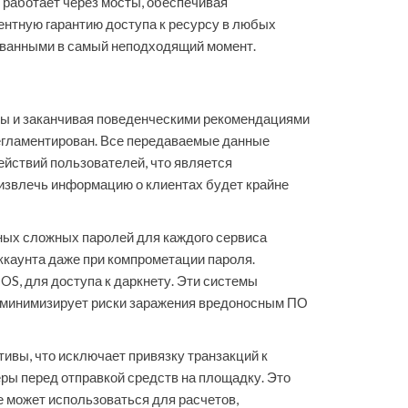
о работает через мосты, обеспечивая
ентную гарантию доступа к ресурсу в любых
рованными в самый неподходящий момент.
уры и заканчивая поведенческими рекомендациями
регламентирован. Все передаваемые данные
ействий пользователей, что является
 извлечь информацию о клиентах будет крайне
ных сложных паролей для каждого сервиса
ккаунта даже при компрометации пароля.
OS, для доступа к даркнету. Эти системы
од минимизирует риски заражения вредоносным ПО
ивы, что исключает привязку транзакций к
ы перед отправкой средств на площадку. Это
 может использоваться для расчетов,