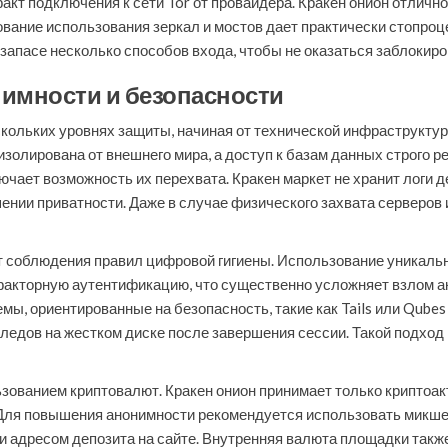
акт подключения к сети Tor от провайдера. Кракен онион отличн
ание использования зеркал и мостов дает практически стопроц
запасе несколько способов входа, чтобы не оказаться заблоки
имности и безопасности
скольких уровнях защиты, начиная от технической инфраструкт
золирована от внешнего мира, а доступ к базам данных строго 
ает возможность их перехвата. Кракен маркет не хранит логи д
нии приватности. Даже в случае физического захвата серверов
от соблюдения правил цифровой гигиены. Использование уникаль
факторную аутентификацию, что существенно усложняет взлом а
, ориентированные на безопасность, такие как Tails или Qubes 
следов на жестком диске после завершения сессии. Такой подх
ованием криптовалют. Кракен онион принимает только криптоакт
Для повышения анонимности рекомендуется использовать микшер
 адресом депозита на сайте. Внутренняя валюта площадки также