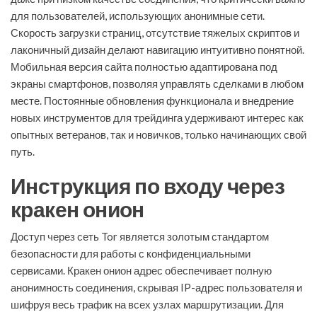
для пользователей, использующих анонимные сети.
Скорость загрузки страниц, отсутствие тяжелых скриптов и
лаконичный дизайн делают навигацию интуитивно понятной.
Мобильная версия сайта полностью адаптирована под
экраны смартфонов, позволяя управлять сделками в любом
месте. Постоянные обновления функционала и внедрение
новых инструментов для трейдинга удерживают интерес как
опытных ветеранов, так и новичков, только начинающих свой
путь.
Инструкция по входу через
кракен онион
Доступ через сеть Tor является золотым стандартом
безопасности для работы с конфиденциальными
сервисами. Кракен онион адрес обеспечивает полную
анонимность соединения, скрывая IP-адрес пользователя и
шифруя весь трафик на всех узлах маршрутизации. Для