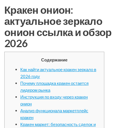
Кракен онион:
актуальное зеркало
онион ссылка и обзор
2026
Содержание
Как найти актуальное кракен зеркало в
2026 году
Почему площадка кракен остается
лидером рынка
Инструкция по входу через кракен
онион
Анализ функционала маркетплейс
кракен
Кракен маркет: безопасность сделок и