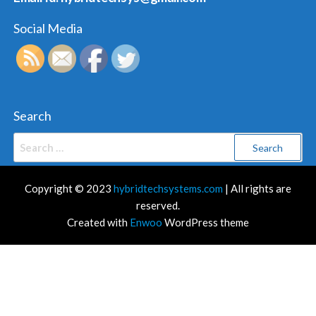
Social Media
Search
Search
for:
Copyright © 2023
hybridtechsystems.com
| All rights are
reserved.
Created with
Enwoo
WordPress theme