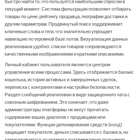
быстро найти то, что пользуется наибольшим спросом в
текущий момент. Система фильтрации позволяет отбирать
товары по цене, рейтингу продавца, географии доставки и
другим параметрам. Продвинутый поиск поддерживает
ключевые слова и теги, что значительно упрощает
навигацию по огромной базе лотов. Визуализация данных
реализована удобно: списки товаров сопровождаются
качественными изображениями и краткими описаниями.
Личный кабинет пользователя является центром
управления всеми процессами. Здесь отображается баланс
кошелька, история активных и завершенных сделок,
переписка с контрагентами и настройки безопасности.
Раздел сообщений реализован в виде защищенного чата с
сквозным шифрованием. Это означает, что даже
администраторы платформы не могут прочитать
содержание ваших диалогов с продавцами или
покупателями. Функция депонирования средств (холд)
защищает покупателя: деньги списываются с баланса, но
замораживаются до момента подтверждения получения