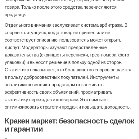
товара. Только после этого средства перечисляются
продавцу.
Отдельного внимания заслуживает система арбитража. В
спорных ситуациях, когда товар не пришел или не
соответствует описанию, пользователь может открыть
диспут. Модераторы изучают предоставленные
доказательства (скриншоты переписки, трек-номера, фото
упаковки) и выносят решение в пользу одной из сторон.
Статистика показывает, что большинство споров решается
в пользу добросовестных покупателей. Инструменты
аналитики позволяют продавцам отслеживать
эффективность своих объявлений, просматривать
статистику переходов и конверсии. Это помогает
оптимизировать стратегии продаж и повышать доходность.
Кракен маркет: безопасность сделок
и гарантии