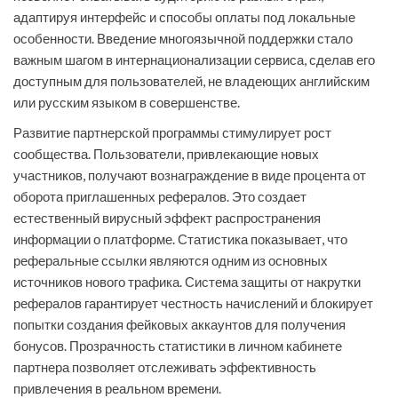
адаптируя интерфейс и способы оплаты под локальные
особенности. Введение многоязычной поддержки стало
важным шагом в интернационализации сервиса, сделав его
доступным для пользователей, не владеющих английским
или русским языком в совершенстве.
Развитие партнерской программы стимулирует рост
сообщества. Пользователи, привлекающие новых
участников, получают вознаграждение в виде процента от
оборота приглашенных рефералов. Это создает
естественный вирусный эффект распространения
информации о платформе. Статистика показывает, что
реферальные ссылки являются одним из основных
источников нового трафика. Система защиты от накрутки
рефералов гарантирует честность начислений и блокирует
попытки создания фейковых аккаунтов для получения
бонусов. Прозрачность статистики в личном кабинете
партнера позволяет отслеживать эффективность
привлечения в реальном времени.