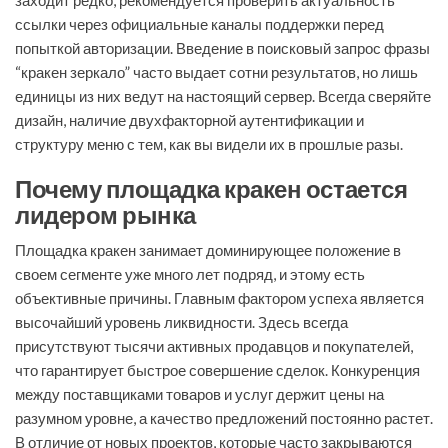
заходит редко, рекомендуется проверить актуальность
ссылки через официальные каналы поддержки перед
попыткой авторизации. Введение в поисковый запрос фразы
“кракен зеркало” часто выдает сотни результатов, но лишь
единицы из них ведут на настоящий сервер. Всегда сверяйте
дизайн, наличие двухфакторной аутентификации и
структуру меню с тем, как вы видели их в прошлые разы.
Почему площадка кракен остается
лидером рынка
Площадка кракен занимает доминирующее положение в
своем сегменте уже много лет подряд, и этому есть
объективные причины. Главным фактором успеха является
высочайший уровень ликвидности. Здесь всегда
присутствуют тысячи активных продавцов и покупателей,
что гарантирует быстрое совершение сделок. Конкуренция
между поставщиками товаров и услуг держит цены на
разумном уровне, а качество предложений постоянно растет.
В отличие от новых проектов, которые часто закрываются