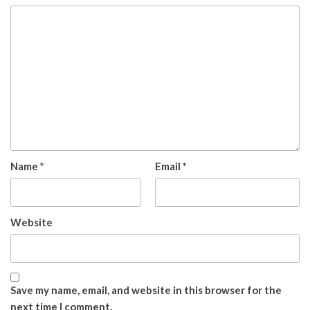
Name
*
Email
*
Website
Save my name, email, and website in this browser for the
next time I comment.