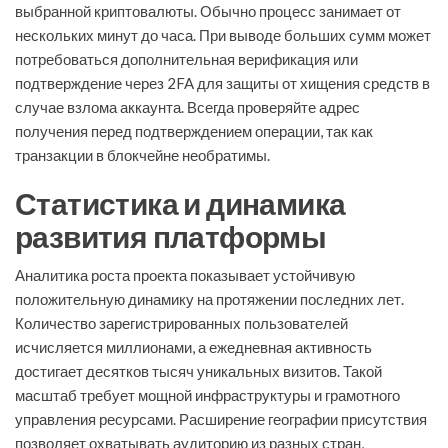
выбранной криптовалюты. Обычно процесс занимает от
нескольких минут до часа. При выводе больших сумм может
потребоваться дополнительная верификация или
подтверждение через 2FA для защиты от хищения средств в
случае взлома аккаунта. Всегда проверяйте адрес
получения перед подтверждением операции, так как
транзакции в блокчейне необратимы.
Статистика и динамика
развития платформы
Аналитика роста проекта показывает устойчивую
положительную динамику на протяжении последних лет.
Количество зарегистрированных пользователей
исчисляется миллионами, а ежедневная активность
достигает десятков тысяч уникальных визитов. Такой
масштаб требует мощной инфраструктуры и грамотного
управления ресурсами. Расширение географии присутствия
позволяет охватывать аудиторию из разных стран,