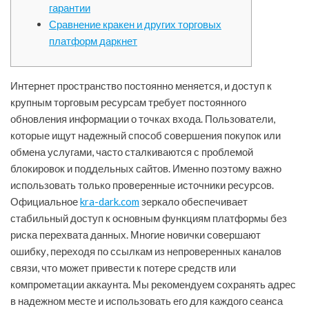
гарантии
Сравнение кракен и других торговых
платформ даркнет
Интернет пространство постоянно меняется, и доступ к
крупным торговым ресурсам требует постоянного
обновления информации о точках входа. Пользователи,
которые ищут надежный способ совершения покупок или
обмена услугами, часто сталкиваются с проблемой
блокировок и поддельных сайтов. Именно поэтому важно
использовать только проверенные источники ресурсов.
Официальное
kra-dark.com
зеркало обеспечивает
стабильный доступ к основным функциям платформы без
риска перехвата данных. Многие новички совершают
ошибку, переходя по ссылкам из непроверенных каналов
связи, что может привести к потере средств или
компрометации аккаунта. Мы рекомендуем сохранять адрес
в надежном месте и использовать его для каждого сеанса