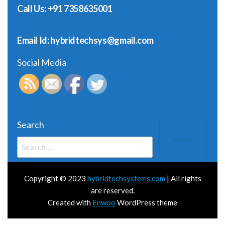
Call Us: +91 7358635001
Email Id: hybridtechsys@gmail.com
Social Media
Search
Search
for:
Copyright © 2023
hybridtechsystems.com
| All rights
are reserved.
Created with
Enwoo
WordPress theme