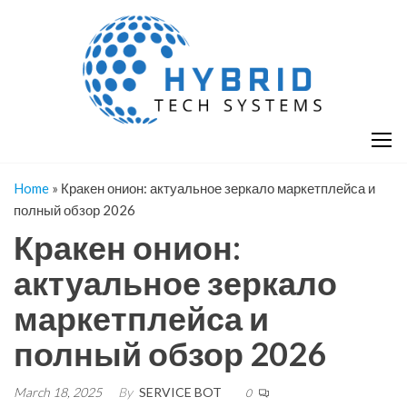
Skip
H
Hy
to
T
T
the
S
content
S
Home
»
Кракен онион: актуальное зеркало маркетплейса и
полный обзор 2026
Кракен онион:
актуальное зеркало
маркетплейса и
полный обзор 2026
March 18, 2025
By
SERVICE BOT
0