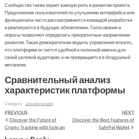
Сообщество также играет важную роль в развитии проекта.
Предложения пользователей по улучшению интерфейса или
функционала часто рассматриваются командой разработки
и реализуются в будущих обновлениях. Голосования и
опросы позволяют определить приоритетные направления
развития. Такая демократичная модель управления ensures,
что платформа остается удобной и полезной именно для
своей целевой аудитории, а не превращается в бездушный
механизм.
Сравнительный анализ
характеристик платформы
Category
Uncategorized
Post
Previous
N
PREVIOUS
NEXT
Post
Po
Discover the Future of
Discover the Best Features of
navigation
Crypto Tracking with Solscan
SafePal Wallet