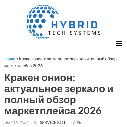
Skip
H
Hy
to
T
T
the
S
content
S
Home
»
Кракен онион: актуальное зеркало и полный обзор
маркетплейса 2026
Кракен онион:
актуальное зеркало и
полный обзор
маркетплейса 2026
April 15, 2025
By
SERVICE BOT
0