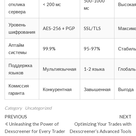
500-1000
отклика
< 200 мс
Высока
мс
сервера
Уровень
AES-256 + PGP
SSL/TLS
Максим
шифрования
Аптайм
99.9%
95-97%
Стабиль
системы
Поддержка
Мультиязычная
1-2 языка
Глобаль
языков
Комиссия
Конкурентная
Завышенная
Выгода
гаранта
Category
Uncategorized
Post
Previous
N
PREVIOUS
NEXT
Post
Po
Unleashing the Power of
Optimizing Your Trades with
navigation
Dexscreener for Every Trader
Dexscreener’s Advanced Tools