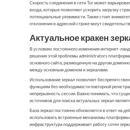
Скорость соединения в сети Tor может варьироват
входа, которые позволяют ускорить загрузку стр
потенциальные уязвимости. Также стоит внимател
отклонения в адресной строке могут свидетельст
Актуальное кракен зерк
В условиях постоянного изменения интернет-ланд
решения этой проблемы administrators платформ
основного сайта, размещенную на другом доменно
между основным доменом и зеркалами.
Использование зеркал позволяет беспрепятственн
функциям без необходимости повторной регистра
непрерывность сессии. Важно понимать, что сущ
источников для поиска актуальных зеркал являет
База зеркал постоянно обновляется в ответ на 
использовать встроенные механизмы платформы дл
инфраструктура поддерживает работу сотен зерка