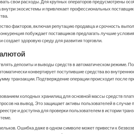
овать свои расходы. Для крупных операторов предусмотрены ос
а внутри экосистемы и привлекает профессиональных поставщико
тва.
во факторов, включая репутацию продавца и срочность выполн
 Конкуренция побуждает поставщиков предлагать лучшие условия
 создает здоровую среду для развития торговли.
валютой
влять депозиты и выводы средств в автоматическом режиме. По
томатически конвертирует поступившие средства во внутреннюю
умму транзакции. Подтверждение операции происходит после про
зованием холодных хранилищ для основной массы средств плат
росов на вывод. Это защищает активы пользователей в случае 
реестре и доступна для проверки пользователем в истории тран
теме.
ельков. Ошибка даже в одном символе может привести к безвозвр