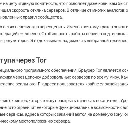
 на интуитивную понятность, что позволяет даже новичкам быс
шая скорость отклика серверов. В отличие от многих аналогов, 
тановленных правил сообщества.
х сетях невозможно переоценить. Именно поэтому кракен онион 
операций ежедневно. Стабильность работы сервиса подтвержда
ы регуляторов. Это доказывает надежность выбранной техничес
тупа через Tor
пециального программного обеспечения. Браузер Tor является ос
афика через цепочку добровольных серверов по всему миру. Кажд
сление реального IP-адреса пользователя крайне сложной зада
ние скриптов, которые могут раскрыть личность посетителя. Уро
ие. Это ограничит некоторые функциональные возможности сайто
ые сервисы, адреса которых заканчиваются на доменную зону .o
зическому местоположению сервера.