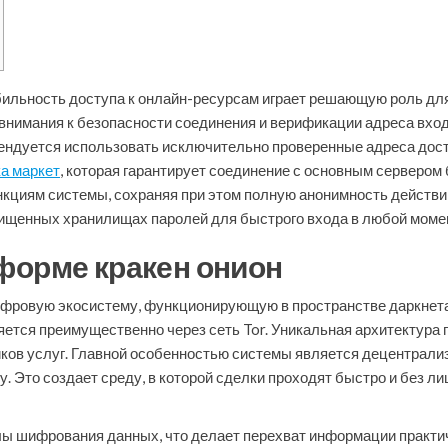
бильность доступа к онлайн-ресурсам играет решающую роль для
нимания к безопасности соединения и верификации адреса вход
ендуется использовать исключительно проверенные адреса дос
а маркет
, которая гарантирует соединение с основным сервером
нкциям системы, сохраняя при этом полную анонимность действи
щищенных хранилищах паролей для быстрого входа в любой моме
форме кракен онион
ифровую экосистему, функционирующую в пространстве даркнета
яется преимущественно через сеть Tor. Уникальная архитектура
щиков услуг. Главной особенностью системы является децентрали
. Это создает среду, в которой сделки проходят быстро и без л
ы шифрования данных, что делает перехват информации практи