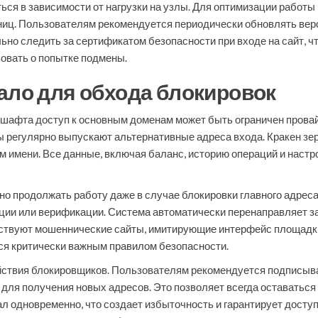
ься в зависимости от нагрузки на узлы. Для оптимизации работы
аниц. Пользователям рекомендуется периодически обновлять вер
ьно следить за сертификатом безопасности при входе на сайт, 
вовать о попытке подмены.
ало для обхода блокировок
шафта доступ к основным доменам может быть ограничен провай
ы регулярно выпускают альтернативные адреса входа. Кракен зе
м имени. Все данные, включая баланс, историю операций и наст
о продолжать работу даже в случае блокировки главного адреса
ции или верификации. Система автоматически перенаправляет за
ествуют мошеннические сайты, имитирующие интерфейс площадк
ся критически важным правилом безопасности.
действия блокировщиков. Пользователям рекомендуется подписы
я получения новых адресов. Это позволяет всегда оставаться н
л одновременно, что создает избыточность и гарантирует досту