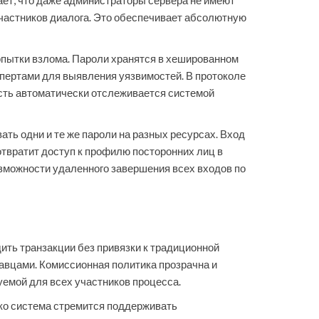
т, что даже администраторы сервера не имеют
частников диалога. Это обеспечивает абсолютную
опытки взлома. Пароли хранятся в хешированном
пертами для выявления уязвимостей. В протоколе
ость автоматически отслеживается системой
ть одни и те же пароли на разных ресурсах. Вход
отвратит доступ к профилю посторонних лиц в
озможности удаленного завершения всех входов по
ить транзакции без привязки к традиционной
авцами. Комиссионная политика прозрачна и
емой для всех участников процесса.
ако система стремится поддерживать