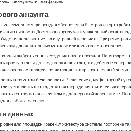
чевых преимуществ платформы.
ового аккаунта
ет максимально упрощен для обеспечения быстрого старта рабо
кацию личности. Достаточно придумать уникальный логин и на
 будет использоваться во внутренней переписке. При регистраци
привязку дополнительных методов или кодов восстановления.
 входа и выбрать опцию создания нового профиля. Поля формы 
ь простую капчу для подтверждения того, что действие соверша
кода завершает процесс регистрации и открывает полный доступ 
троить параметры безопасности. Включение двухфакторной аут
тоит установить пин-код для подтверждения критических операци
ранить контроль над аккаунтом в долгосрочной перспективе. Пл
 для любого человека.
та данных
 один для площадки кракен. Архитектура системы построена так