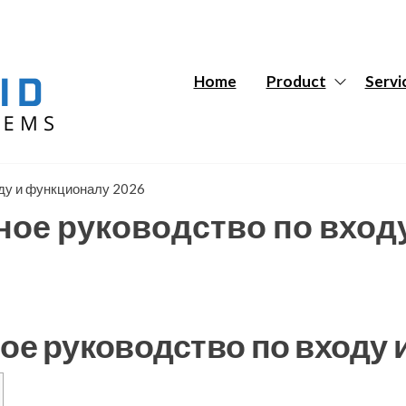
Hybrid
Hybrid
Tech
Tech
Systems
Systems
Home
Product
Servi
оду и функционалу 2026
лное руководство по вход
ное руководство по входу