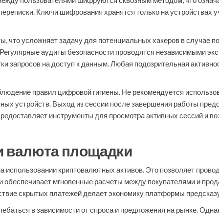
ежду пользователями шифруются сквозным методом, что означае
переписки. Ключи шифрования хранятся только на устройствах у
ы, что усложняет задачу для потенциальных хакеров в случае п
 Регулярные аудиты безопасности проводятся независимыми экс
ки запросов на доступ к данным. Любая подозрительная активн
блюдение правил цифровой гигиены. Не рекомендуется использова
нных устройств. Выход из сессии после завершения работы пред
предоставляет инструменты для просмотра активных сессий и в
и валюта площадки
а использовании криптовалютных активов. Это позволяет провод
и обеспечивает мгновенные расчеты между покупателями и прод
ствие скрытых платежей делает экономику платформы предсказу
ебаться в зависимости от спроса и предложения на рынке. Одн