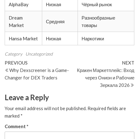
AlphaBay
Низкая
Чёрный рынок
Dream
Разнообразные
Средняя
Market
товары
Hansa Market
Низкая
Наркотики
Category
Uncategorized
Post
Previous
N
PREVIOUS
NEXT
Post
Po
Why Dexscreener is a Game-
Кракен Маркетплейс: Вход
navigation
Changer for DEX Traders
через Онион и Рабочие
Зеркала 2026
Leave a Reply
Your email address will not be published.
Required fields are
marked
*
Comment
*