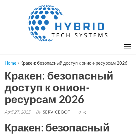
Skip
H
Hy
to
T
T
the
S
content
S
Home
»
Кракен: безопасный доступ к онион-ресурсам 2026
Кракен: безопасный
доступ к онион-
ресурсам 2026
April 27, 2025
By
SERVICE BOT
0
Кракен: безопасный