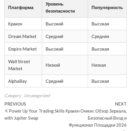
Уровень
Платформа
Популярность
безопасности
Кракен
Высокий
Высокая
Dream Market
Средний
Средняя
Empire Market
Высокий
Высокая
Wall Street
Низкий
Низкая
Market
AlphaBay
Средний
Высокая
Category
Uncategorized
Post
Previous
N
PREVIOUS
NEXT
Post
Po
Power Up Your Trading Skills
Кракен Онион: Обзор Зеркала,
navigation
with Jupiter Swap
Безопасный Вход и
Функционал Площадки 2026