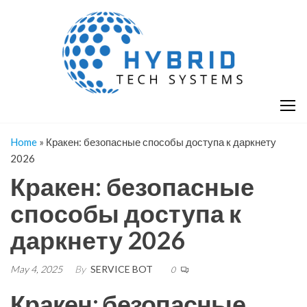
Skip
H
Hy
to
T
T
the
S
content
S
Home
»
Кракен: безопасные способы доступа к даркнету
2026
Кракен: безопасные
способы доступа к
даркнету 2026
May 4, 2025
By
SERVICE BOT
0
Кракен: безопасные