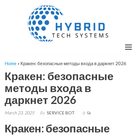
Skip
H
Hy
to
T
T
the
S
content
S
Home
»
Кракен: безопасные методы входа в даркнет 2026
Кракен: безопасные
методы входа в
даркнет 2026
March 23, 2025
By
SERVICE BOT
0
Кракен: безопасные