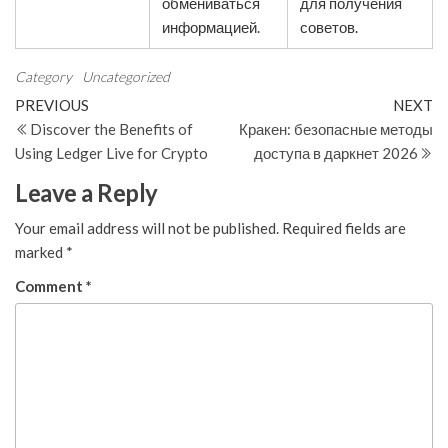
обмениваться
для получения
информацией.
советов.
Category
Uncategorized
Post
Previous
N
PREVIOUS
NEXT
Post
Po
Discover the Benefits of
Кракен: безопасные методы
navigation
Using Ledger Live for Crypto
доступа в даркнет 2026
Leave a Reply
Your email address will not be published.
Required fields are
marked
*
Comment
*