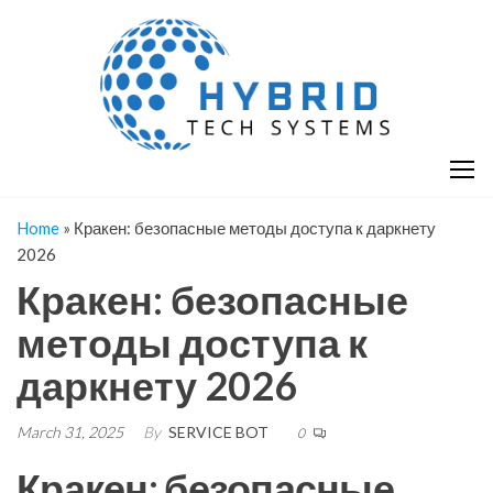
Skip
H
Hy
to
T
T
the
S
content
S
Home
»
Кракен: безопасные методы доступа к даркнету
2026
Кракен: безопасные
методы доступа к
даркнету 2026
March 31, 2025
By
SERVICE BOT
0
Кракен: безопасные