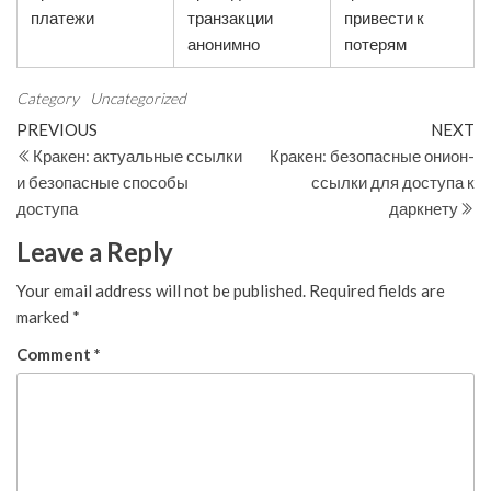
платежи
транзакции
привести к
анонимно
потерям
Category
Uncategorized
Post
Previous
N
PREVIOUS
NEXT
Post
Po
Кракен: актуальные ссылки
Кракен: безопасные онион-
navigation
и безопасные способы
ссылки для доступа к
доступа
даркнету
Leave a Reply
Your email address will not be published.
Required fields are
marked
*
Comment
*