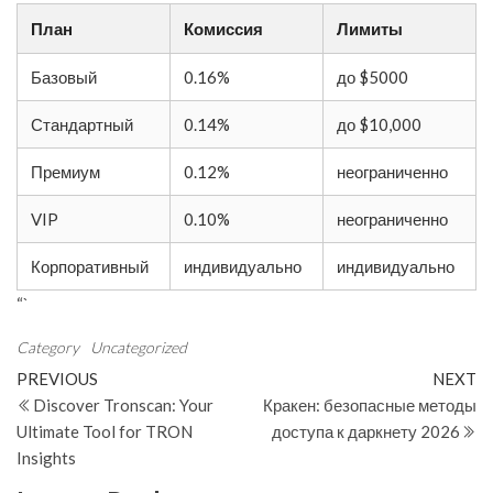
План
Комиссия
Лимиты
Базовый
0.16%
до $5000
Стандартный
0.14%
до $10,000
Премиум
0.12%
неограниченно
VIP
0.10%
неограниченно
Корпоративный
индивидуально
индивидуально
“`
Category
Uncategorized
Post
Previous
N
PREVIOUS
NEXT
Post
Po
Discover Tronscan: Your
Кракен: безопасные методы
navigation
Ultimate Tool for TRON
доступа к даркнету 2026
Insights