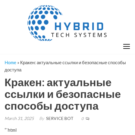
Skip
H
Hy
to
T
T
the
S
content
S
Home
»
Кракен: актуальные ссылки и безопасные способы
доступа
Кракен: актуальные
ссылки и безопасные
способы доступа
March 31, 2025
By
SERVICE BOT
0
“`html