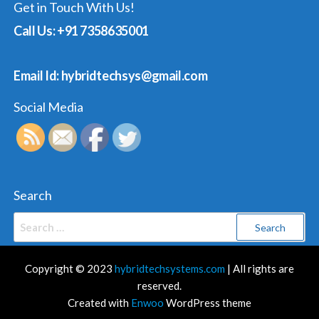
Get in Touch With Us!
Call Us: +91 7358635001
Email Id: hybridtechsys@gmail.com
Social Media
Search
Search
for:
Copyright © 2023
hybridtechsystems.com
| All rights are
reserved.
Created with
Enwoo
WordPress theme