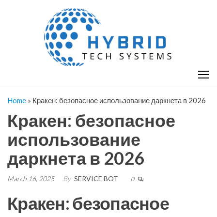
Skip
H
Hy
to
T
T
the
S
content
S
Home
»
Кракен: безопасное использование даркнета в 2026
Кракен: безопасное
использование
даркнета в 2026
March 16, 2025
By
SERVICE BOT
0
Кракен: безопасное