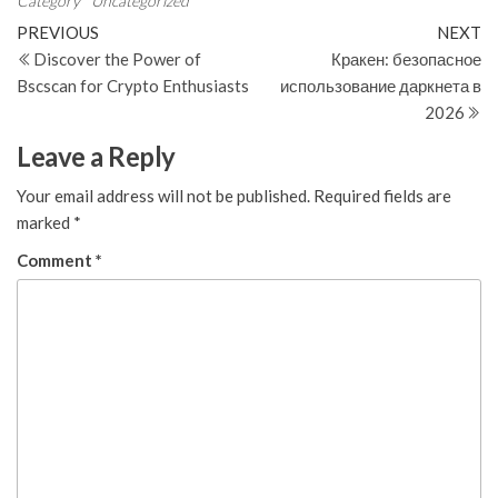
Category
Uncategorized
Post
Previous
N
PREVIOUS
NEXT
Post
Po
Discover the Power of
Кракен: безопасное
navigation
Bscscan for Crypto Enthusiasts
использование даркнета в
2026
Leave a Reply
Your email address will not be published.
Required fields are
marked
*
Comment
*