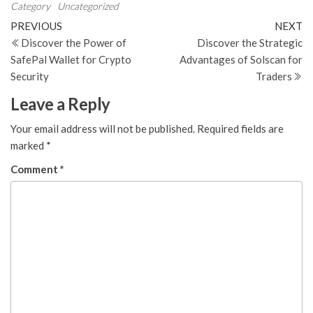
Category
Uncategorized
Post
Previous
N
PREVIOUS
NEXT
Post
Po
Discover the Power of
Discover the Strategic
navigation
SafePal Wallet for Crypto
Advantages of Solscan for
Security
Traders
Leave a Reply
Your email address will not be published.
Required fields are
marked
*
Comment
*