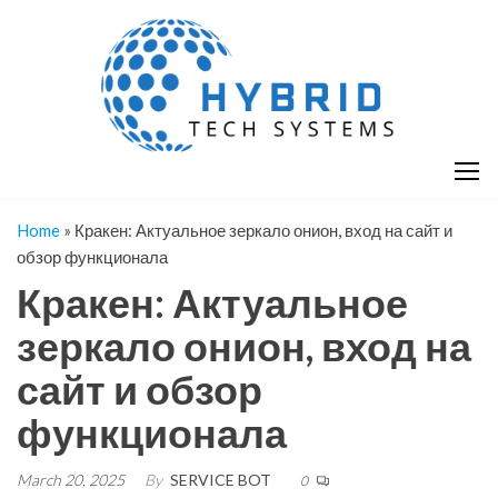
Skip
H
Hy
to
T
T
the
S
content
S
Home
»
Кракен: Актуальное зеркало онион, вход на сайт и
обзор функционала
Кракен: Актуальное
зеркало онион, вход на
сайт и обзор
функционала
March 20, 2025
By
SERVICE BOT
0