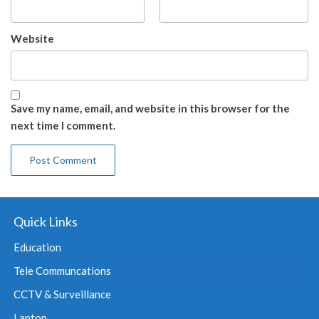
Website
Save my name, email, and website in this browser for the
next time I comment.
Quick Links
Education
Tele Communcations
CCTV & Surveillance
Laptop