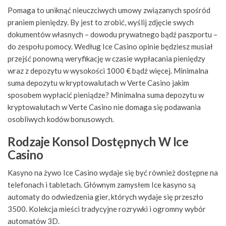
Pomaga to uniknąć nieuczciwych umowy związanych spośród
praniem pieniędzy. By jest to zrobić, wyślij zdjęcie swych
dokumentów własnych – dowodu prywatnego bądź paszportu –
do zespołu pomocy. Według Ice Casino opinie będziesz musiał
przejść ponowną weryfikację w czasie wypłacania pieniędzy
wraz z depozytu w wysokości 1000 € bądź więcej. Minimalna
suma depozytu w kryptowalutach w Verte Casino jakim
sposobem wypłacić pieniądze? Minimalna suma depozytu w
kryptowalutach w Verte Casino nie domaga się podawania
osobliwych kodów bonusowych.
Rodzaje Konsol Dostępnych W Ice
Casino
Kasyno na żywo Ice Casino wydaje się być również dostępne na
telefonach i tabletach. Głównym zamysłem Ice kasyno są
automaty do odwiedzenia gier, których wydaje się przeszło
3500. Kolekcja mieści tradycyjne rozrywki i ogromny wybór
automatów 3D.