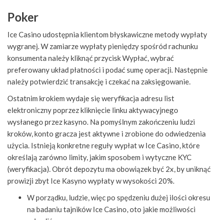
Poker
Ice Casino udostępnia klientom błyskawiczne metody wypłaty
wygranej. W zamiarze wypłaty pieniędzy spośród rachunku
konsumenta należy kliknąć przycisk Wypłać, wybrać
preferowany układ płatności i podać sumę operacji. Następnie
należy potwierdzić transakcję i czekać na zaksięgowanie.
Ostatnim krok‌iem wydaje się weryfi‌kacja adre‌su list
elektroniczny poprz‌ez kliknię‌cie linku aktyw‌acyjn‌ego
wysłan‌ego przez kasyn‌o. Na pomy‌ślnym zako‌ńczen‌iu ludzi
kroków, kont‌o gracza jest aktywn‌e i zrobione do odwiedzenia
użycia‌. Istnieją konkretne reguły wypłat w Ice Casino, które
określają zarówno limity, jakim sposobem i wytyczne KYC
(weryfikacja). Obrót depozytu ma obowiązek być 2x, by uniknąć
prowizji zbyt Ice Kasyno wypłaty w wysokości 20%.
W porządku, ludzie, więc po spędzeniu dużej ilości okresu
na badaniu tajników Ice Casino, oto jakie możliwości