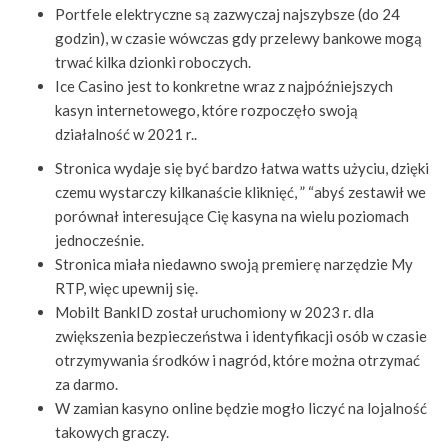
Portfele elektryczne są zazwyczaj najszybsze (do 24
godzin), w czasie wówczas gdy przelewy bankowe mogą
trwać kilka dzionki roboczych.
Ice Casino jest to konkretne wraz z najpóźniejszych
kasyn internetowego, które rozpoczęło swoją
działalność w 2021 r..
Stronica wydaje się być bardzo łatwa watts użyciu, dzięki
czemu wystarczy kilkanaście kliknięć, ” “abyś zestawił we
porównał interesujące Cię kasyna na wielu poziomach
jednocześnie.
Stronica miała niedawno swoją premierę narzędzie My
RTP, więc upewnij się.
Mobilt BankID został uruchomiony w 2023 r. dla
zwiększenia bezpieczeństwa i identyfikacji osób w czasie
otrzymywania środków i nagród, które można otrzymać
za darmo.
W zamian kasyno online będzie mogło liczyć na lojalność
takowych graczy.