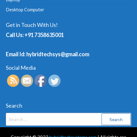
Desktop Computer
Get in Touch With Us!
Call Us: +91 7358635001
Email Id: hybridtechsys@gmail.com
Social Media
Search
Search
for: