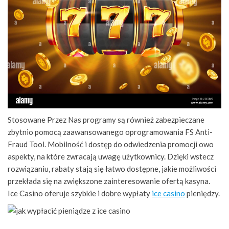
Stosowane Przez Nas programy są również zabezpieczane
zbytnio pomocą zaawansowanego oprogramowania FS Anti-
Fraud Tool. Mobilność i dostęp do odwiedzenia promocji owo
aspekty, na które zwracają uwagę użytkownicy. Dzięki wstecz
rozwiązaniu, rabaty stają się łatwo dostępne, jakie możliwości
przekłada się na zwiększone zainteresowanie ofertą kasyna.
Ice Casino oferuje szybkie i dobre wypłaty
ice casino
pieniędzy.