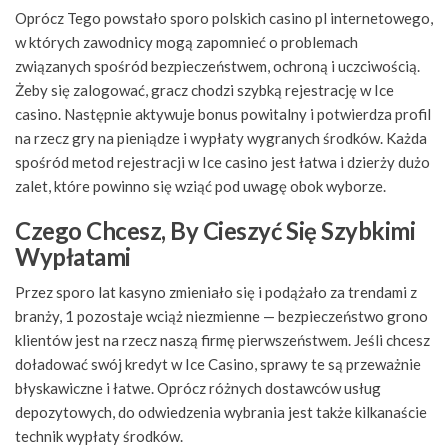
Oprócz Tego powstało sporo polskich casino pl internetowego,
w których zawodnicy mogą zapomnieć o problemach
związanych spośród bezpieczeństwem, ochroną i uczciwością.
Żeby się zalogować, gracz chodzi szybką rejestrację w Ice
casino. Następnie aktywuje bonus powitalny i potwierdza profil
na rzecz gry na pieniądze i wypłaty wygranych środków. Każda
spośród metod rejestracji w Ice casino jest łatwa i dzierży dużo
zalet, które powinno się wziąć pod uwagę obok wyborze.
Czego Chcesz, By Cieszyć Się Szybkimi
Wypłatami
Przez sporo lat kasyno zmieniało się i podążało za trendami z
branży, 1 pozostaje wciąż niezmienne — bezpieczeństwo grono
klientów jest na rzecz naszą firmę pierwszeństwem. Jeśli chcesz
doładować swój kredyt w Ice Casino, sprawy te są przeważnie
błyskawiczne i łatwe. Oprócz różnych dostawców usług
depozytowych, do odwiedzenia wybrania jest także kilkanaście
technik wypłaty środków.