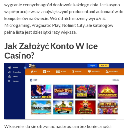
wygranie cennychnagród dosłownie każdego dnia. Ice kasyno
współpracuje wraz z największymi producentami automatów do
komputerów na świecie. Wśród nich możemy wyróżnić
Microgaming, Pragmatic Play, Nolimit City, ale katalogów
pełna lista jest dziesiątki razy większa.
Jаk Zаłоżуć Kоntо W Iсе
Саsinо?
W kasynie da się otrzymać nadprogram bez konieczności