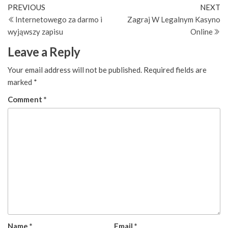
Post
Previous
N
PREVIOUS
NEXT
Post
Po
Internetowego za darmo i
Zagraj W Legalnym Kasyno
navigation
wyjąwszy zapisu
Online
Leave a Reply
Your email address will not be published.
Required fields are
marked
*
Comment
*
Name
*
Email
*