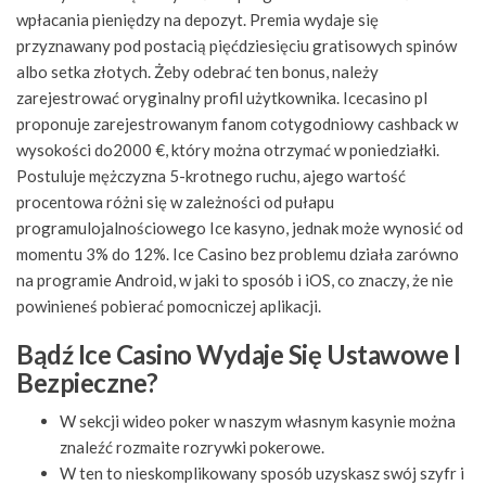
wpłacania pieniędzy na depozyt. Premia wydaje się
przyznawany pod postacią pięćdziesięciu gratisowych spinów
albo setka złotych. Żeby odebrać ten bonus, należy
zarejestrować oryginalny profil użytkownika. Icecasino pl
proponuje zarejestrowanym fanom cotygodniowy cashback w
wysokości do2000 €, który można otrzymać w poniedziałki.
Postuluje mężczyzna 5-krotnego ruchu, ajego wartość
procentowa różni się w zależności od pułapu
programulojalnościowego Ice kasyno, jednak może wynosić od
momentu 3% do 12%. Ice Casino bez problemu działa zarówno
na programie Android, w jaki to sposób i iOS, co znaczy, że nie
powinieneś pobierać pomocniczej aplikacji.
Bądź Ice Casino Wydaje Się Ustawowe I
Bezpieczne?
W sekcji wideo poker w naszym własnym kasynie można
znaleźć rozmaite rozrywki pokerowe.
W ten to nieskomplikowany sposób uzyskasz swój szyfr i