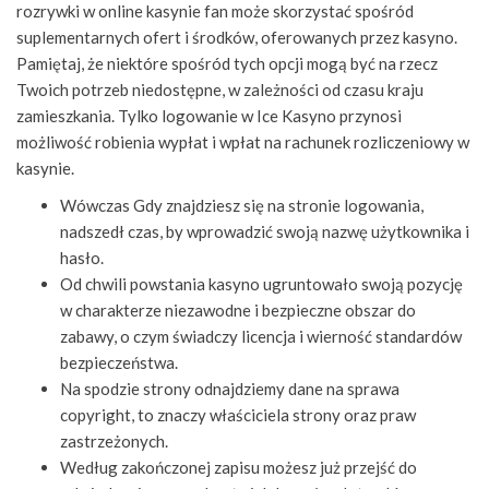
rozrywki w online kasynie fan może skorzystać spośród
suplementarnych ofert i środków, oferowanych przez kasyno.
Pamiętaj, że niektóre spośród tych opcji mogą być na rzecz
Twoich potrzeb niedostępne, w zależności od czasu kraju
zamieszkania. Tylko logowanie w Ice Kasyno przynosi
możliwość robienia wypłat i wpłat na rachunek rozliczeniowy w
kasynie.
Wówczas Gdy znajdziesz się na stronie logowania,
nadszedł czas, by wprowadzić swoją nazwę użytkownika i
hasło.
Od chwili powstania kasyno ugruntowało swoją pozycję
w charakterze niezawodne i bezpieczne obszar do
zabawy, o czym świadczy licencja i wierność standardów
bezpieczeństwa.
Na spodzie strony odnajdziemy dane na sprawa
copyright, to znaczy właściciela strony oraz praw
zastrzeżonych.
Według zakończonej zapisu możesz już przejść do