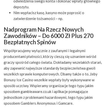
odwiedzenia swego konta i dokonać wpłaty głównego
depozytu.
Nim wypłacisz kasę, kasyno może poprosić o
zatwierdzenie tożsamości – np.
Nadprogram Na Rzecz Nowych
Zawodników – Do 6000 Zł Plus 270
Bezpłatnych Spinów
Współpracujemy wyłącznie z zaufanymi i legalnymi
producentami płatności, którzy cieszą się uznaniem wśród
graczy spośród całego świata. Dokładamy wszelakich starań,
aby zapewnić najwyższe standardy bezpieczeństwa gwoli
wszelkich sprawie komputerowych. Dbamy także o to, żeby
Bonusy Ice Casino wszelkie wypłaty były wykonywane w
sposób uczciwy. Wspieramy organizacje tego typu jakim
sposobem gambleaware.co.uk i aplikacje pomagające
jednostkom z problemami hazardowymi, tego typu jakim
sposobem Gamblers Anonymous i Gamcare.