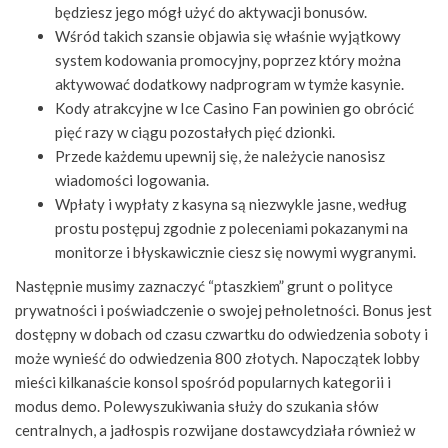
będziesz jego mógł użyć do aktywacji bonusów.
Wśród takich szansie objawia się właśnie wyjątkowy
system kodowania promocyjny, poprzez który można
aktywować dodatkowy nadprogram w tymże kasynie.
Kody atrakcyjne w Ice Casino Fan powinien go obrócić
pięć razy w ciągu pozostałych pięć dzionki.
Przede każdemu upewnij się, że należycie nanosisz
wiadomości logowania.
Wpłaty i wypłaty z kasyna są niezwykle jasne, według
prostu postępuj zgodnie z poleceniami pokazanymi na
monitorze i błyskawicznie ciesz się nowymi wygranymi.
Następnie musimy zaznaczyć “ptaszkiem” grunt o polityce
prywatności i poświadczenie o swojej pełnoletności. Bonus jest
dostępny w dobach od czasu czwartku do odwiedzenia soboty i
może wynieść do odwiedzenia 800 złotych. Napoczątek lobby
mieści kilkanaście konsol spośród popularnych kategorii i
modus demo. Polewyszukiwania służy do szukania słów
centralnych, a jadłospis rozwijane dostawcydziała również w