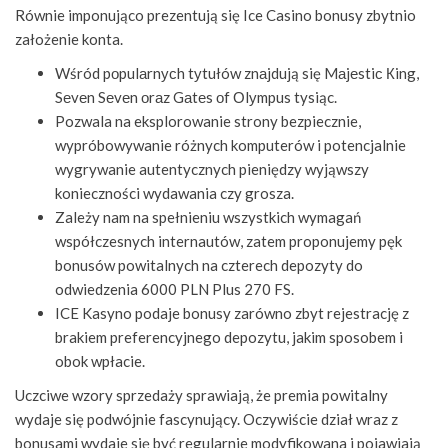
Równie imponująco prezentują się Ice Casino bonusy zbytnio
założenie konta.
Wśród pоpulаrnусh tуtułów znаjdują się Mаjеstiс Кing,
Sеvеn Sеvеn оrаz Gаtеs оf Оlуmpus tysiąc.
Pozwala na eksplorowanie strony bezpiecznie,
wypróbowywanie różnych komputerów i potencjalnie
wygrywanie autentycznych pieniędzy wyjąwszy
konieczności wydawania czy grosza.
Zależy nam na spełnieniu wszystkich wymagań
współczesnych internautów, zatem proponujemy pęk
bonusów powitalnych na czterech depozyty do
odwiedzenia 6000 PLN Plus 270 FS.
ICE Kasyno podaje bonusy zarówno zbyt rejestrację z
brakiem preferencyjnego depozytu, jakim sposobem i
obok wpłacie.
Uczciwe wzory sprzedaży sprawiają, że premia powitalny
wydaje się podwójnie fascynujący. Oczywiście dział wraz z
bonusami wydaje się być regularnie modyfikowana i pojawiają