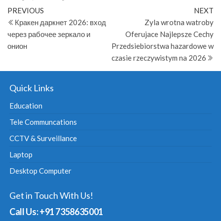
Post
Previous
N
PREVIOUS
NEXT
Post
Po
Кракен даркнет 2026: вход
Zyla wrotna watroby
navigation
через рабочее зеркало и
Oferujace Najlepsze Cechy
онион
Przedsiebiorstwa hazardowe w
czasie rzeczywistym na 2026
Quick Links
Education
Tele Communcations
CCTV & Surveillance
Laptop
Desktop Computer
Get in Touch With Us!
Call Us: +91 7358635001