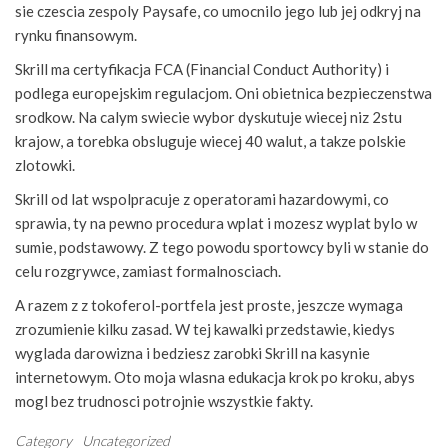
sie czescia zespoly Paysafe, co umocnilo jego lub jej odkryj na
rynku finansowym.
Skrill ma certyfikacja FCA (Financial Conduct Authority) i
podlega europejskim regulacjom. Oni obietnica bezpieczenstwa
srodkow. Na calym swiecie wybor dyskutuje wiecej niz 2stu
krajow, a torebka obsluguje wiecej 40 walut, a takze polskie
zlotowki.
Skrill od lat wspolpracuje z operatorami hazardowymi, co
sprawia, ty na pewno procedura wplat i mozesz wyplat bylo w
sumie, podstawowy. Z tego powodu sportowcy byli w stanie do
celu rozgrywce, zamiast formalnosciach.
A razem z z tokoferol-portfela jest proste, jeszcze wymaga
zrozumienie kilku zasad. W tej kawalki przedstawie, kiedys
wyglada darowizna i bedziesz zarobki Skrill na kasynie
internetowym. Oto moja wlasna edukacja krok po kroku, abys
mogl bez trudnosci potrojnie wszystkie fakty.
Category
Uncategorized