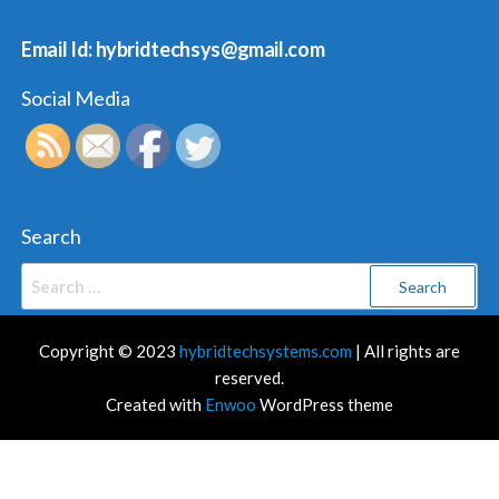
Email Id: hybridtechsys@gmail.com
Social Media
Search
Search
for:
Copyright © 2023
hybridtechsystems.com
| All rights are
reserved.
Created with
Enwoo
WordPress theme