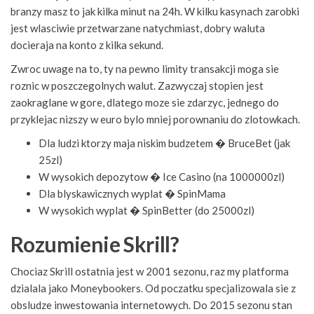
branzy masz to jak kilka minut na 24h. W kilku kasynach zarobki
jest wlasciwie przetwarzane natychmiast, dobry waluta
docieraja na konto z kilka sekund.
Zwroc uwage na to, ty na pewno limity transakcji moga sie
roznic w poszczegolnych walut. Zazwyczaj stopien jest
zaokraglane w gore, dlatego moze sie zdarzyc, jednego do
przyklejac nizszy w euro bylo mniej porownaniu do zlotowkach.
Dla ludzi ktorzy maja niskim budzetem � BruceBet (jak
25zl)
W wysokich depozytow � Ice Casino (na 1000000zl)
Dla blyskawicznych wyplat � SpinMama
W wysokich wyplat � SpinBetter (do 25000zl)
Rozumienie Skrill?
Chociaz Skrill ostatnia jest w 2001 sezonu, raz my platforma
dzialala jako Moneybookers. Od poczatku specjalizowala sie z
obsludze inwestowania internetowych. Do 2015 sezonu stan