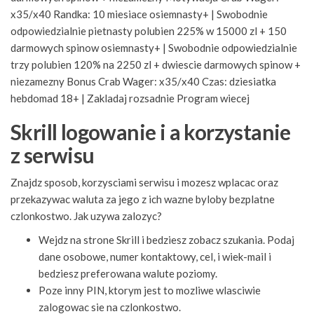
x35/x40 Randka: 10 miesiace osiemnasty+ | Swobodnie
odpowiedzialnie pietnasty polubien 225% w 15000 zl + 150
darmowych spinow osiemnasty+ | Swobodnie odpowiedzialnie
trzy polubien 120% na 2250 zl + dwiescie darmowych spinow +
niezamezny Bonus Crab Wager: x35/x40 Czas: dziesiatka
hebdomad 18+ | Zakladaj rozsadnie Program wiecej
Skrill logowanie i a korzystanie
z serwisu
Znajdz sposob, korzysciami serwisu i mozesz wplacac oraz
przekazywac waluta za jego z ich wazne byloby bezplatne
czlonkostwo. Jak uzywa zalozyc?
Wejdz na strone Skrill i bedziesz zobacz szukania. Podaj
dane osobowe, numer kontaktowy, cel, i wiek-mail i
bedziesz preferowana walute poziomy.
Poze inny PIN, ktorym jest to mozliwe wlasciwie
zalogowac sie na czlonkostwo.