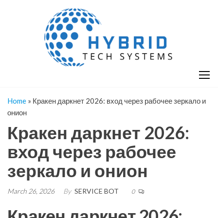
Skip
H
Hy
to
T
T
the
S
content
S
Home
»
Кракен даркнет 2026: вход через рабочее зеркало и
онион
Кракен даркнет 2026:
вход через рабочее
зеркало и онион
March 26, 2026
By
SERVICE BOT
0
Кракен даркнет 2026: