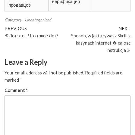
верификация
продавцов
Category
Uncategorized
Post
Previous
N
PREVIOUS
NEXT
Post
Po
Лот это .. Что такое Лот?
Sposob, w jaki uzywasz Skrill z
navigation
kasynach internet � calosc
instrukcja
Leave a Reply
Your email address will not be published.
Required fields are
marked
*
Comment
*