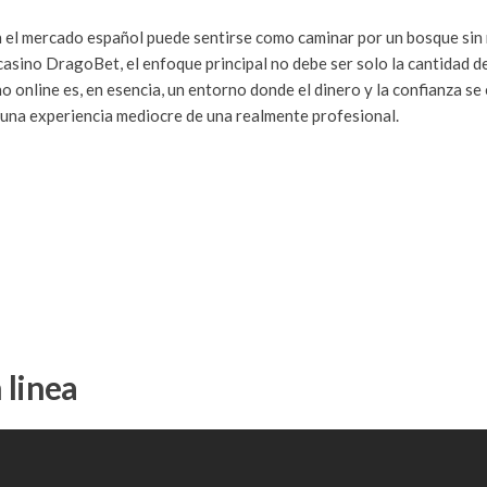
n el mercado español puede sentirse como caminar por un bosque sin
sino DragoBet, el enfoque principal no debe ser solo la cantidad de 
no online es, en esencia, un entorno donde el dinero y la confianza 
a una experiencia mediocre de una realmente profesional.
 linea