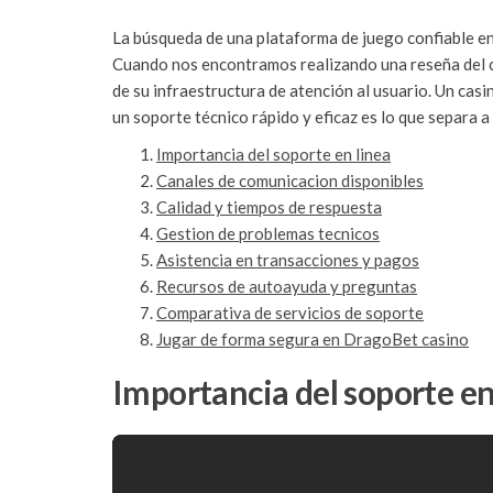
La búsqueda de una plataforma de juego confiable e
Cuando nos encontramos realizando una reseña del ca
de su infraestructura de atención al usuario. Un casi
un soporte técnico rápido y eficaz es lo que separa 
Importancia del soporte en linea
Canales de comunicacion disponibles
Calidad y tiempos de respuesta
Gestion de problemas tecnicos
Asistencia en transacciones y pagos
Recursos de autoayuda y preguntas
Comparativa de servicios de soporte
Jugar de forma segura en DragoBet casino
Importancia del soporte en