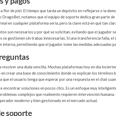
s y pagos
 flor de piel. El tiempo que tarda un depósito en reflejarse o la dem
o DragoBet, notamos que el equipo de soporte dedica gran parte de s
al en cualquier plataforma seria, pero la clave está en qué tan clar
ntos son necesarios y por qué se solicitan, evitando que el jugador
se gestionen sin trabas innecesarias. Si una transferencia falla, el s
n interna, permitiendo que el jugador tome las medidas adecuadas pa
preguntas
 resolver una duda sencilla. Muchas plataformas hoy en día invierte
n crear una base de conocimiento donde se explican los términos bási
 que el usuario tenga que esperar por una respuesta en el chat cuan
e encontrar soluciones en pocos clics. Es un enfoque muy inteligent
problemas complejos que realmente requieren intervención humana. E
 operador moderno y bien gestionado en el mercado actual.
de soporte