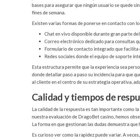
bases para asegurar que ningún usuario se quede sin
fines de semana.
Existen varias formas de ponerse en contacto con lo
Chat en vivo disponible durante gran parte del
Correo electrónico dedicado para consultas qu
Formulario de contacto integrado que facilita 
Redes sociales donde el equipo de soporte int
Esta estructura permite que la experiencia sea perso
donde detallar paso a paso su incidencia para que qu
al cliente en el centro de su estrategia operativa, a
Calidad y tiempos de resp
La calidad de la respuesta es tan importante como la
nuestra evaluación de DragoBet casino, hemos observ
La forma en que gestionan las dudas demuestra que h
Es curioso ver como la rapidez puede variar. A veces