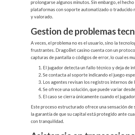
prolongarse algunos minutos. Sin embargo, el hecho d
plataformas con soporte automatizado o traducido m
y valorado.
Gestion de problemas tecn
A veces, el problema no es el usuario, sino la tecnol
frustrantes. DragoBet casino cuenta con un protocolo
capturas de pantalla o códigos de error, lo cual es m
El jugador detecta un fallo técnico y deja de i
Se contacta al soporte indicando el juego espec
Los agentes revisan los registros internos de 
Se ofrece una solución, que puede variar desde
El caso se cierra únicamente cuando el jugado
Este proceso estructurado ofrece una sensación de s
la garantía de que su capital está protegido ante cual
con tranquilidad.