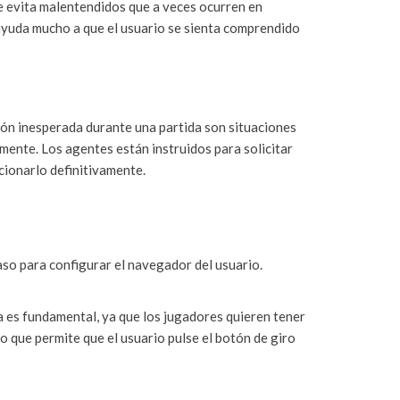
ue evita malentendidos que a veces ocurren en
ayuda mucho a que el usuario se sienta comprendido
exión inesperada durante una partida son situaciones
mente. Los agentes están instruidos para solicitar
ucionarlo definitivamente.
aso para configurar el navegador del usuario.
 es fundamental, ya que los jugadores quieren tener
 lo que permite que el usuario pulse el botón de giro