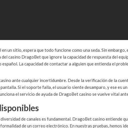
l en un sitio, espera que todo funcione como una seda. Sin embargo, 
ña del casino DragoBet que ignore la capacidad de respuesta del equip
o español. La capacidad de contactar a alguien que entienda el probl
l casino ante cualquier incertidumbre. Desde la verificación de la cue
 pantalla. Si el soporte falla, el usuario siente desamparo, y ese es
nciona el servicio de ayuda de DragoBet casino se vuelve vital antes
isponibles
 diversidad de canales es fundamental. DragoBet casino entiende que
 formalidad de un correo electrónico. En nuestras pruebas, hemos ide