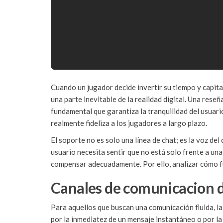
Cuando un jugador decide invertir su tiempo y capita
una parte inevitable de la realidad digital. Una rese
fundamental que garantiza la tranquilidad del usuari
realmente fideliza a los jugadores a largo plazo.
El soporte no es solo una línea de chat; es la voz de
usuario necesita sentir que no está solo frente a una
compensar adecuadamente. Por ello, analizar cómo fu
Canales de comunicacion d
Para aquellos que buscan una comunicación fluida, la
por la inmediatez de un mensaje instantáneo o por la