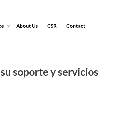
ce
About Us
CSR
Contact
su soporte y servicios