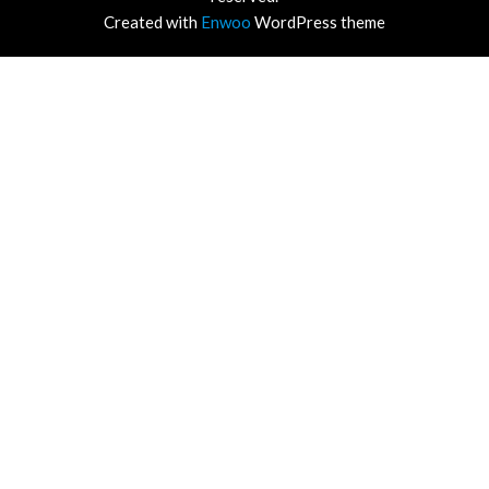
Created with
Enwoo
WordPress theme