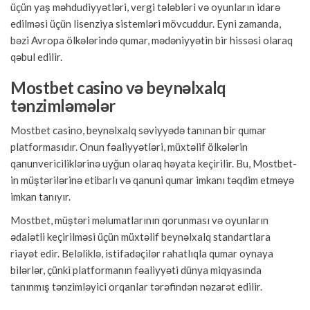
üçün yaş məhdudiyyətləri, vergi tələbləri və oyunların idarə
edilməsi üçün lisenziya sistemləri mövcuddur. Eyni zamanda,
bəzi Avropa ölkələrində qumar, mədəniyyətin bir hissəsi olaraq
qəbul edilir.
Mostbet casino və beynəlxalq
tənzimləmələr
Mostbet casino, beynəlxalq səviyyədə tanınan bir qumar
platformasıdır. Onun fəaliyyətləri, müxtəlif ölkələrin
qanunvericiliklərinə uyğun olaraq həyata keçirilir. Bu, Mostbet-
in müştərilərinə etibarlı və qanuni qumar imkanı təqdim etməyə
imkan tanıyır.
Mostbet, müştəri məlumatlarının qorunması və oyunların
ədalətli keçirilməsi üçün müxtəlif beynəlxalq standartlara
riayət edir. Beləliklə, istifadəçilər rahatlıqla qumar oynaya
bilərlər, çünki platformanın fəaliyyəti dünya miqyasında
tanınmış tənzimləyici orqanlar tərəfindən nəzarət edilir.