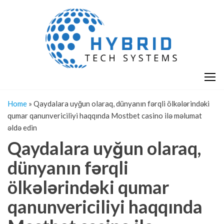
Skip
H
Hy
to
T
T
the
S
content
S
Home
»
Qaydalara uyğun olaraq, dünyanın fərqli ölkələrindəki
qumar qanunvericiliyi haqqında Mostbet casino ilə məlumat
əldə edin
Qaydalara uyğun olaraq,
dünyanın fərqli
ölkələrindəki qumar
qanunvericiliyi haqqında