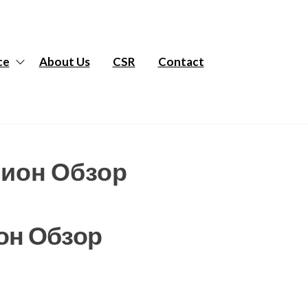
ce
About Us
CSR
Contact
нион Обзор
ион Обзор