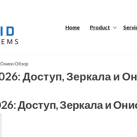
Hybrid
Hybrid
Tech
Tech
Systems
Systems
Home
Product
Servi
и Онион Обзор
26: Доступ, Зеркала и О
26: Доступ, Зеркала и Он