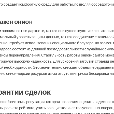
о создает комфортную среду для работы, позволяя сосредоточит
ракен онион
анонимности в даркнете, так как они существуют исключительно
имальный уровень защиты данных, так как соединение с таким с
онион требует использования специального браузера, но взамен п
 адреса состоят из длинной последовательности случайных симво
исы перенаправления. Стабильность работы онион-сайтов может з
трируют высокую надежность. Для ускорения загрузки страниц 
трой необходимости. Это значительно снижает объем передаваемы
о онион-версии ресурсов из-за отсутствия риска блокировки н
рантии сделок
ющей системы репутации, которая позволяет оценить надежност
 расчета рейтинга, учитывающие количество успешных операций
ложительных оценок, так как это напрямую влияет на их видимос