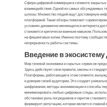
Сфера цифровой коммерции в сегменте закрытых 
взаимодействия. Одной из самых обсуждаемых тем
шлюзы. Множество людей ищут достоверную инф
платформой. Такие обзоры помогают сориентирова
условиях динамично меняющегося интернета дост
становится критически важным навыком. Пользова
на фишинговые копии. Именно поэтому сообществ
непрерывность работы системы.
Введение в экосистему
Мир теневой экономики и скрытых сервисов пред
Здесь действуют свои правила, законы и стандарт
Платформы, работающие в этом сегменте, вынужд
и доверие своей аудитории. Это создает уникаль
шифрования, методы анонимизации и способы пе
минимизировать любые цифровые следы, использу
обстановке роль посредников и гарнтов становитс
формирует репутацию, которая является главной в