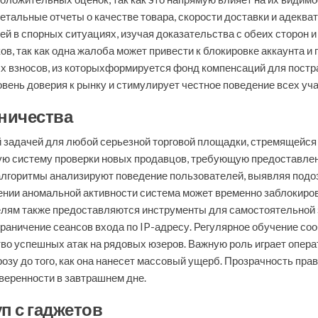
детальные отчеты о качестве товара, скорости доставки и адекв
 в спорных ситуациях, изучая доказательства с обеих сторон и
, так как одна жалоба может привести к блокировке аккаунта и 
х взносов, из которыхформируется фонд компенсаций для пост
вень доверия к рынку и стимулирует честное поведение всех уча
ничества
 задачей для любой серьезной торговой площадки, стремящейся
ю систему проверки новых продавцов, требующую предоставлен
алгоритмы анализируют поведение пользователей, выявляя подо
ении аномальной активности система может временно заблокиров
лям также предоставляются инструменты для самостоятельной з
раничение сеансов входа по IP-адресу. Регулярное обучение с
во успешных атак на рядовых юзеров. Важную роль играет опер
озу до того, как она нанесет массовый ущерб. Прозрачность пр
еренности в завтрашнем дне.
п с гаджетов