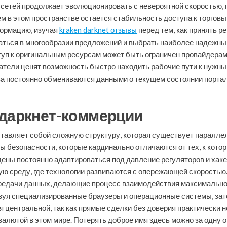
сетей продолжает эволюционировать с невероятной скоростью,
 в этом пространстве остается стабильность доступа к торговы
ормацию, изучая
kraken darknet отзывы
перед тем, как принять р
ться в многообразии предложений и выбрать наиболее надежный 
уп к оригинальным ресурсам может быть ограничен провайдерам
тели ценят возможность быстро находить рабочие пути к нужным
а постоянно обмениваются данными о текущем состоянии портал
 даркнет-коммерции
ставляет собой сложную структуру, которая существует паралле
ы безопасности, которые кардинально отличаются от тех, к кото
ены постоянно адаптироваться под давление регуляторов и хаке
ную среду, где технологии развиваются с опережающей скорость
редачи данных, делающие процесс взаимодействия максимально
я специализированные браузеры и операционные системы, зато
я центральной, так как прямые сделки без доверия практически 
алютой в этом мире. Потерять доброе имя здесь можно за одну о