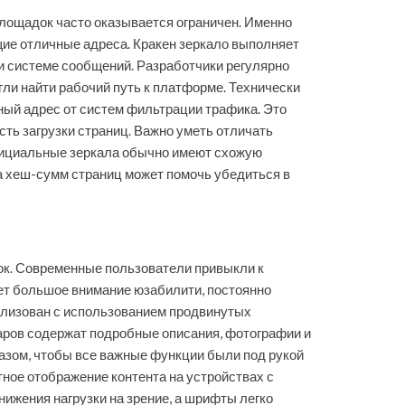
площадок часто оказывается ограничен. Именно
щие отличные адреса. Кракен зеркало выполняет
 и системе сообщений. Разработчики регулярно
ли найти рабочий путь к платформе. Технически
ный адрес от систем фильтрации трафика. Это
сть загрузки страниц. Важно уметь отличать
фициальные зеркала обычно имеют схожую
ка хеш-сумм страниц может помочь убедиться в
ок. Современные пользователи привыкли к
яет большое внимание юзабилити, постоянно
еализован с использованием продвинутых
варов содержат подробные описания, фотографии и
азом, чтобы все важные функции были под рукой
тное отображение контента на устройствах с
ижения нагрузки на зрение, а шрифты легко