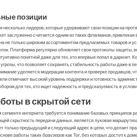
ьные позиции
 несколько лидеров, которые удерживают свои позиции на прот
ет заслуженно считается одним из таких флагманов, привлекая в
на не только широким ассортиментом предлагаемых товаров и усл
делок. Платформа регулярно обновляет свои протоколы защиты,
туитивно понятной даже для тех, кто впервые попал в даркнет. 
 угрозы, что позволяет сохранять стабильность работы даже в 
внимание уделяется модерации контента и проверке продавцов, ч
тели отмечают высокий уровень поддержки и готовность админис
ыбором для тех, кто ищет надежность и предсказуемость в услов
боты в скрытой сети
 сегменте интернета требуется понимание базовых принципов р
щей скрытность передачи данных, является луковая маршрутизац
ет только предыдущий и следующий адрес в цепи, что делает пр
нове работы таких браузеров как Tor, без которых доступ к дом