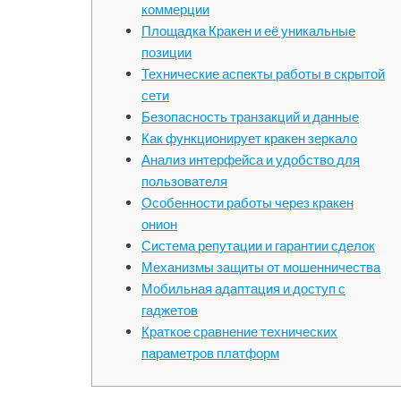
коммерции
Площадка Кракен и её уникальные
позиции
Технические аспекты работы в скрытой
сети
Безопасность транзакций и данные
Как функционирует кракен зеркало
Анализ интерфейса и удобство для
пользователя
Особенности работы через кракен
онион
Система репутации и гарантии сделок
Механизмы защиты от мошенничества
Мобильная адаптация и доступ с
гаджетов
Краткое сравнение технических
параметров платформ