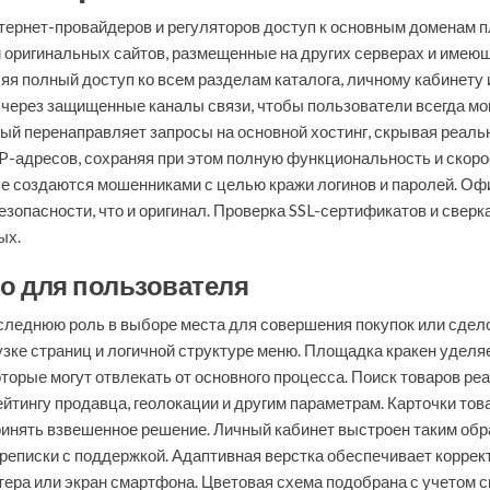
тернет-провайдеров и регуляторов доступ к основным доменам 
и оригинальных сайтов, размещенные на других серверах и имею
ляя полный доступ ко всем разделам каталога, личному кабинету
 через защищенные каналы связи, чтобы пользователи всегда мог
рый перенаправляет запросы на основной хостинг, скрывая реаль
P-адресов, сохраняя при этом полную функциональность и скоро
ые создаются мошенниками с целью кражи логинов и паролей. О
езопасности, что и оригинал. Проверка SSL-сертификатов и свер
ых.
о для пользователя
следнюю роль в выборе места для совершения покупок или сдел
зке страниц и логичной структуре меню. Площадка кракен удел
торые могут отвлекать от основного процесса. Поиск товаров р
ейтингу продавца, геолокации и другим параметрам. Карточки то
ринять взвешенное решение. Личный кабинет выстроен таким обр
ереписки с поддержкой. Адаптивная верстка обеспечивает коррек
ера или экран смартфона. Цветовая схема подобрана с учетом сн