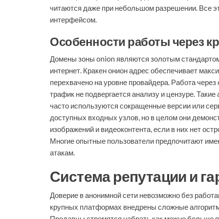
читаются даже при небольшом разрешении. Все эт
интерфейсом.
Особенности работы через к
Домены зоны onion являются золотым стандартом 
интернет. Кракен онион адрес обеспечивает макс
перехвачено на уровне провайдера. Работа через 
трафик не подвергается анализу и цензуре. Такие
часто используются сокращенные версии или серв
доступных входных узлов, но в целом они демонс
изображений и видеоконтента, если в них нет ос
Многие опытные пользователи предпочитают именн
атакам.
Система репутации и га
Доверие в анонимной сети невозможно без работа
крупных платформах внедрены сложные алгоритмы
Продавцы стремятся набрать как можно больше по