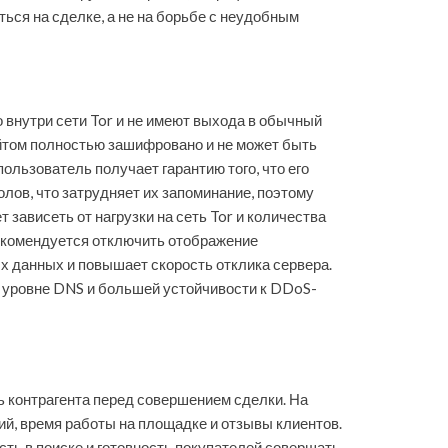
ься на сделке, а не на борьбе с неудобным
 внутри сети Tor и не имеют выхода в обычный
айтом полностью зашифровано и не может быть
ользователь получает гарантию того, что его
лов, что затрудняет их запоминание, поэтому
ависеть от нагрузки на сеть Tor и количества
рекомендуется отключить отображение
х данных и повышает скорость отклика сервера.
а уровне DNS и большей устойчивости к DDoS-
ь контрагента перед совершением сделки. На
, время работы на площадке и отзывы клиентов.
ть в поиске и готовность покупателей совершать