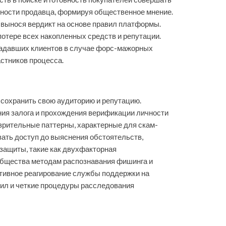
атности продавца, формируя общественное мнение.
 вынося вердикт на основе правил платформы.
потере всех накопленных средств и репутации.
радавших клиентов в случае форс-мажорных
стников процесса.
 сохранить свою аудиторию и репутацию.
ия залога и прохождения верификации личности
зрительные паттерны, характерные для скам-
ать доступ до выяснения обстоятельств,
ащиты, такие как двухфакторная
ообщества методам распознавания фишинга и
ативное реагирование службы поддержки на
авил и четкие процедуры расследования