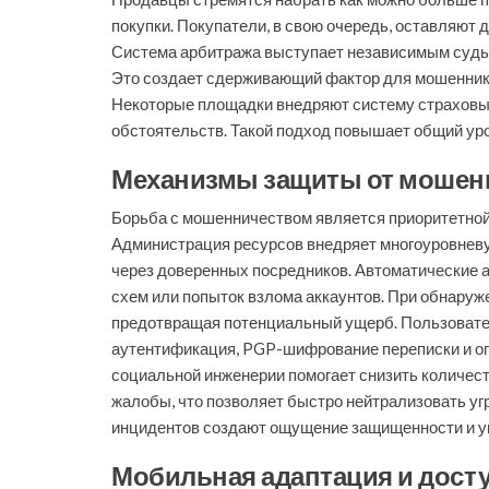
покупки. Покупатели, в свою очередь, оставляют 
Система арбитража выступает независимым судьей
Это создает сдерживающий фактор для мошенников
Некоторые площадки внедряют систему страховы
обстоятельств. Такой подход повышает общий уро
Механизмы защиты от мошен
Борьба с мошенничеством является приоритетной
Администрация ресурсов внедряет многоуровневу
через доверенных посредников. Автоматические 
схем или попыток взлома аккаунтов. При обнаруж
предотвращая потенциальный ущерб. Пользовате
аутентификация, PGP-шифрование переписки и ог
социальной инженерии помогает снизить количест
жалобы, что позволяет быстро нейтрализовать угр
инцидентов создают ощущение защищенности и ув
Мобильная адаптация и досту