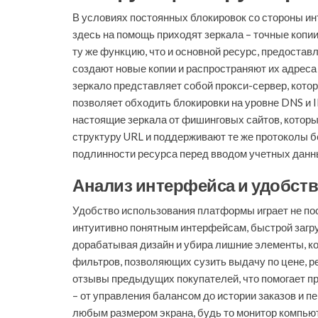
В условиях постоянных блокировок со стороны ин
здесь на помощь приходят зеркала – точные копи
ту же функцию, что и основной ресурс, предостав
создают новые копии и распространяют их адреса
зеркало представляет собой прокси-сервер, кото
позволяет обходить блокировки на уровне DNS и I
настоящие зеркала от фишинговых сайтов, котор
структуру URL и поддерживают те же протоколы б
подлинности ресурса перед вводом учетных данн
Анализ интерфейса и удобств
Удобство использования платформы играет не по
интуитивно понятным интерфейсам, быстрой загру
дорабатывая дизайн и убира лишние элементы, ко
фильтров, позволяющих сузить выдачу по цене, р
отзывы предыдущих покупателей, что помогает п
– от управления балансом до истории заказов и п
любым размером экрана, будь то монитор компьют