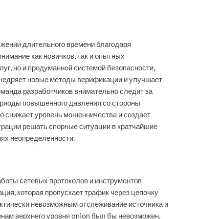
яжении длительного времени благодаря
нимание как новичков, так и опытных
уг, но и продуманной системой безопасности,
 внедряет новые методы верификации и улучшает
Команда разработчиков внимательно следит за
периоды повышенного давления со стороны
то снижает уровень мошенничества и создает
трации решать спорные ситуации в кратчайшие
иях неопределенности.
аботы сетевых протоколов и инструментов
ия, которая пропускает трафик через цепочку
актически невозможным отслеживание источника и
енам верхнего уровня onion был бы невозможен.