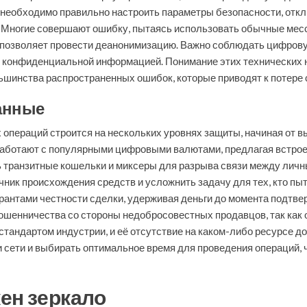
 необходимо правильно настроить параметры безопасности, откл
. Многие совершают ошибку, пытаясь использовать обычные ме
 и позволяет провести деанонимизацию. Важно соблюдать цифрову
с конфиденциальной информацией. Понимание этих технических
ьшинства распространенных ошибок, которые приводят к потере 
данные
операций строится на нескольких уровнях защиты, начиная от 
аботают с популярными цифровыми валютами, предлагая встрое
ь транзитные кошельки и миксеры для разрыва связи между лич
чник происхождения средств и усложнить задачу для тех, кто пы
рантами честности сделки, удерживая деньги до момента подтве
ошенничества со стороны недобросовестных продавцов, так как о
стандартом индустрии, и её отсутствие на каком-либо ресурсе д
и сети и выбирать оптимальное время для проведения операций, 
ен зеркало