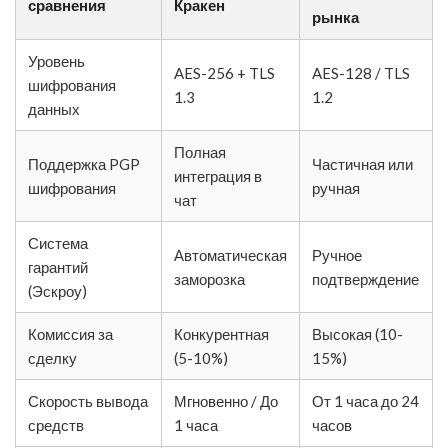
сравнения
Кракен
рынка
Уровень
AES-256 + TLS
AES-128 / TLS
шифрования
1.3
1.2
данных
Полная
Поддержка PGP
Частичная или
интеграция в
шифрования
ручная
чат
Система
Автоматическая
Ручное
гарантий
заморозка
подтверждение
(Эскроу)
Комиссия за
Конкурентная
Высокая (10-
сделку
(5-10%)
15%)
Скорость вывода
Мгновенно / До
От 1 часа до 24
средств
1 часа
часов