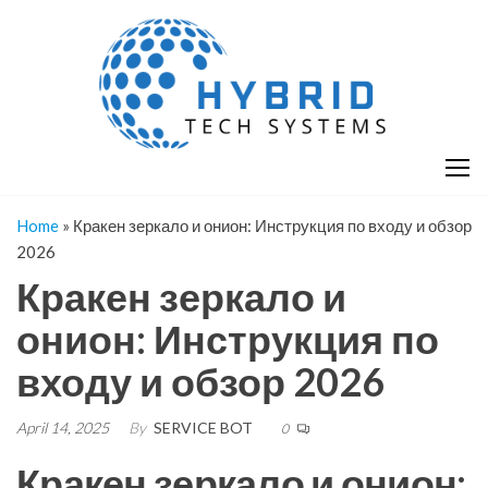
Skip
H
Hy
to
T
T
the
S
content
S
Home
»
Кракен зеркало и онион: Инструкция по входу и обзор
2026
Кракен зеркало и
онион: Инструкция по
входу и обзор 2026
April 14, 2025
By
SERVICE BOT
0
Кракен зеркало и онион: