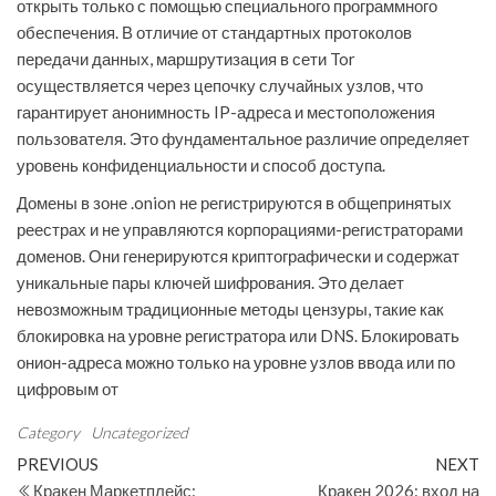
открыть только с помощью специального программного
обеспечения. В отличие от стандартных протоколов
передачи данных, маршрутизация в сети Tor
осуществляется через цепочку случайных узлов, что
гарантирует анонимность IP-адреса и местоположения
пользователя. Это фундаментальное различие определяет
уровень конфиденциальности и способ доступа.
Домены в зоне .onion не регистрируются в общепринятых
реестрах и не управляются корпорациями-регистраторами
доменов. Они генерируются криптографически и содержат
уникальные пары ключей шифрования. Это делает
невозможным традиционные методы цензуры, такие как
блокировка на уровне регистратора или DNS. Блокировать
онион-адреса можно только на уровне узлов ввода или по
цифровым от
Category
Uncategorized
Post
Previous
N
PREVIOUS
NEXT
Post
Po
Кракен Маркетплейс:
Кракен 2026: вход на