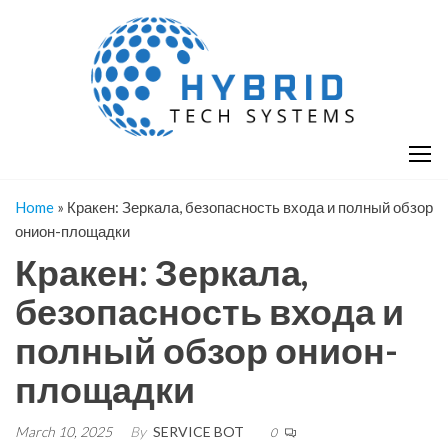
Skip
H
Hy
to
T
T
the
S
content
S
Home
»
Кракен: Зеркала, безопасность входа и полный обзор
онион-площадки
Кракен: Зеркала,
безопасность входа и
полный обзор онион-
площадки
March 10, 2025
By
SERVICE BOT
0