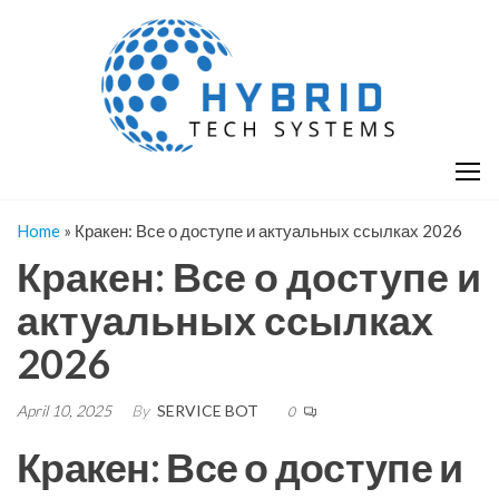
Skip
H
Hy
to
T
T
the
S
content
S
Home
»
Кракен: Все о доступе и актуальных ссылках 2026
Кракен: Все о доступе и
актуальных ссылках
2026
April 10, 2025
By
SERVICE BOT
0
Кракен: Все о доступе и