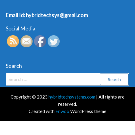
Email Id: hybridtechsys@gmail.com
Social Media
Search
Search
for:
Copyright © 2023
hybridtechsystems.com
| All rights are
reserved.
Created with
Enwoo
WordPress theme