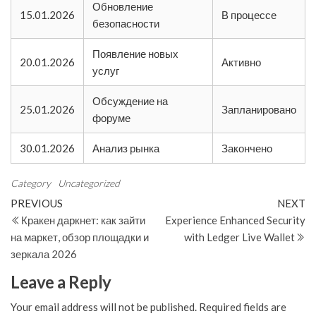
Обновление
15.01.2026
В процессе
безопасности
Появление новых
20.01.2026
Активно
услуг
Обсуждение на
25.01.2026
Запланировано
форуме
30.01.2026
Анализ рынка
Закончено
Category
Uncategorized
Post
Previous
N
PREVIOUS
NEXT
Post
Po
Кракен даркнет: как зайти
Experience Enhanced Security
navigation
на маркет, обзор площадки и
with Ledger Live Wallet
зеркала 2026
Leave a Reply
Your email address will not be published.
Required fields are