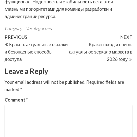
функционал. Надежность и стабильность остаются
главными приоритетами для команды разработки и
администрации ресурса.
Category
Uncategorized
Post
Previous
N
PREVIOUS
NEXT
Post
Po
Кракен: актуальные ссылки
Кракен вход и онион:
navigation
и безопасные способы
актуальное зеркало маркета в
доступа
2026 году
Leave a Reply
Your email address will not be published.
Required fields are
marked
*
Comment
*