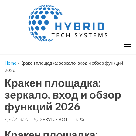
Skip
H
Hy
to
T
T
the
S
content
S
Home
»
Кракен площадка: зеркало, вход и обзор функций
2026
Кракен площадка:
зеркало, вход и обзор
функций 2026
April 3, 2025
By
SERVICE BOT
0
Кракен площадка: