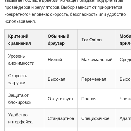
вызывает больше доверия, но чаще попадает под фильтры
провайдеров и регуляторов. Выбор зависит от приоритетов
конкретного человека: скорость, безопасность или удобство
использования.
Критерий
Обычный
Моби
Tor Onion
сравнения
браузер
прил
Уровень
Низкий
Максимальный
Сред
анонимности
Скорость
Высокая
Переменная
Высо
загрузки
Защита от
Отсутствует
Полная
Част
блокировок
Удобство
Стандартное
Специфичное
Адап
интерфейса