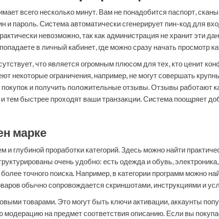
мает всего несколько минут. Вам не понадобится паспорт, скан
н и пароль. Система автоматически сгенерирует пин-код для вхо
практически невозможно, так как администрация не хранит эти д
опадаете в личный кабинет, где можно сразу начать просмотр ка
утствует, что является огромным плюсом для тех, кто ценит к
ют некоторые ограничения, например, не могут совершать крупн
 покупок и получить положительные отзывы. Отзывы работают ка
 и тем быстрее проходят ваши транзакции. Система поощряет до
ен марке
 и глубиной проработки категорий. Здесь можно найти практиче
уктурированы очень удобно: есть одежда и обувь, электроника, 
более точного поиска. Например, в категории программ можно на
оваров обычно сопровождается скриншотами, инструкциями и ус
овыми товарами. Это могут быть ключи активации, аккаунты поп
ю модерацию на предмет соответствия описанию. Если вы покупа