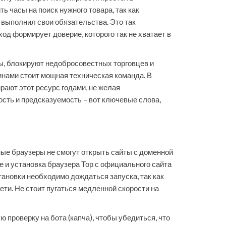
ь часы на поиск нужного товара, так как
е выполнил свои обязательства. Это так
д формирует доверие, которого так не хватает в
, блокируют недобросовестных торговцев и
инами стоит мощная техническая команда. В
рают этот ресурс годами, не желая
сть и предсказуемость – вот ключевые слова,
ные браузеры не смогут открыть сайты с доменной
 и установка браузера Тор с официального сайта
тановки необходимо дождаться запуска, так как
ети. Не стоит пугаться медленной скорости на
 проверку на бота (капча), чтобы убедиться, что