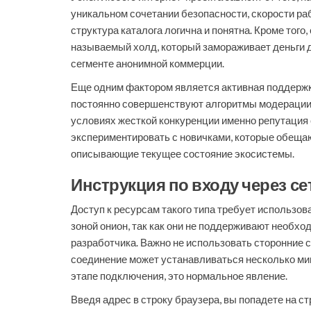
уникальном сочетании безопасности, скорости рабо
структура каталога логична и понятна. Кроме того
называемый холд, который замораживает деньги д
сегменте анонимной коммерции.
Еще одним фактором является активная поддержк
постоянно совершенствуют алгоритмы модерации. 
условиях жесткой конкуренции именно репутация с
экспериментировать с новичками, которые обещаю
описывающие текущее состояние экосистемы.
Инструкция по входу через се
Доступ к ресурсам такого типа требует использо
зоной онион, так как они не поддерживают необх
разработчика. Важно не использовать сторонние 
соединение может устанавливаться несколько мину
этапе подключения, это нормальное явление.
Введя адрес в строку браузера, вы попадете на с