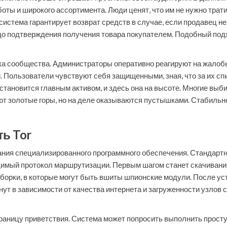
ты и широкого ассортимента. Люди ценят, что им не нужно тратит
, система гарантирует возврат средств в случае, если продавец н
о подтверждения получения товара покупателем. Подобный подхо
а сообщества. Администраторы оперативно реагируют на жалобы
Пользователи чувствуют себя защищенными, зная, что за их сп
тановится главным активом, и здесь она на высоте. Многие выби
т золотые горы, но на деле оказываются пустышками. Стабильно
ть Tor
вания специализированного программного обеспечения. Стандарт
одимый протокол маршрутизации. Первым шагом станет скачивание
сборки, в которые могут быть вшиты шпионские модули. После ус
т в зависимости от качества интернета и загруженности узлов с
траницу приветствия. Система может попросить выполнить простую