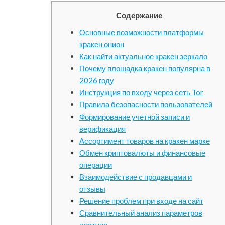
Содержание
Основные возможности платформы
кракен онион
Как найти актуальное кракен зеркало
Почему площадка кракен популярна в
2026 году
Инструкция по входу через сеть Tor
Правила безопасности пользователей
Формирование учетной записи и
верификация
Ассортимент товаров на кракен марке
Обмен криптовалюты и финансовые
операции
Взаимодействие с продавцами и
отзывы
Решение проблем при входе на сайт
Сравнительный анализ параметров