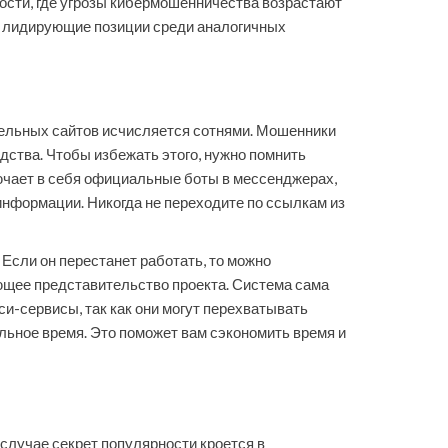
ости, где угрозы кибермошенничества возрастают
яя лидирующие позиции среди аналогичных
дельных сайтов исчисляется сотнями. Мошенники
едства. Чтобы избежать этого, нужно помнить
ючает в себя официальные боты в мессенджерах,
нформации. Никогда не переходите по ссылкам из
 Если он перестанет работать, то можно
ющее представительство проекта. Система сама
и-сервисы, так как они могут перехватывать
льное время. Это поможет вам сэкономить время и
 случае секрет популярности кроется в