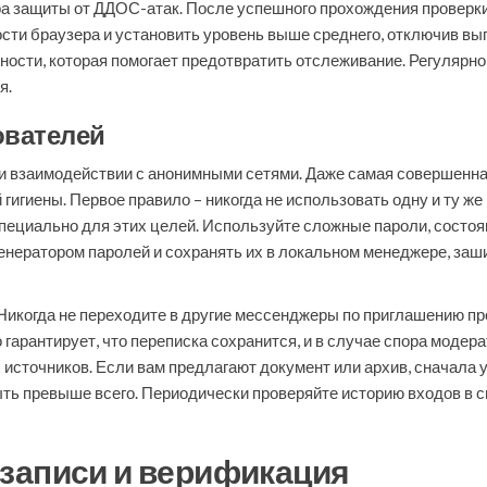
а защиты от ДДОС-атак. После успешного прохождения проверки 
сти браузера и установить уровень выше среднего, отключив вып
ости, которая помогает предотвратить отслеживание. Регулярно
я.
ователей
и взаимодействии с анонимными сетями. Даже самая совершенна
гиены. Первое правило – никогда не использовать одну и ту же 
пециально для этих целей. Используйте сложные пароли, состоя
генератором паролей и сохранять их в локальном менеджере, за
Никогда не переходите в другие мессенджеры по приглашению п
гарантирует, что переписка сохранится, и в случае спора модера
сточников. Если вам предлагают документ или архив, сначала у
быть превыше всего. Периодически проверяйте историю входов в 
записи и верификация