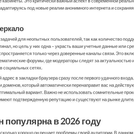
 кабинеты. Это критически важный аспект в современной реальн
 адаптируясь под новые реалии анонимного интернета и сохран
зеркало
 задачей для неопытных пользователей, так как количество под
инал, но цель у них одна – украсть ваши учетные данные или ср
спространяется только через доверенные каналы связи. Это вкл
ематические форумы, где модераторы следят за актуальностью и
в социальных сетях.
адрес в закладки браузера сразу после первого удачного входа.
 доменов, который автоматически перенаправит вас на действу
птимальный вариант. Важно не использовать сомнительные прокс
 имеют подтвержденную репутацию и существуют на рынке длите
 популярна в 2026 году
насколько хорошо он решает проблемы своей аудитории. В данном