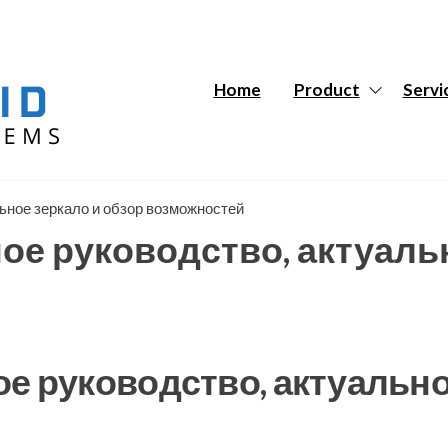
Hybrid
Hybrid
Tech
Tech
Systems
Systems
Home
Product
Servi
льное зеркало и обзор возможностей
ое руководство, актуаль
ое руководство, актуально