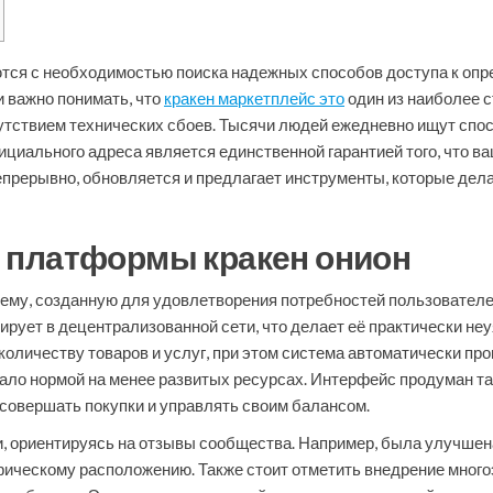
тся с необходимостью поиска надежных способов доступа к опр
и важно понимать, что
кракен маркетплейс это
один из наиболее 
тствием технических сбоев. Тысячи людей ежедневно ищут спосо
иального адреса является единственной гарантией того, что ваш
епрерывно, обновляется и предлагает инструменты, которые де
 платформы кракен онион
му, созданную для удовлетворения потребностей пользователе
ирует в децентрализованной сети, что делает её практически н
количеству товаров и услуг, при этом система автоматически пр
тало нормой на менее развитых ресурсах. Интерфейс продуман та
, совершать покупки и управлять своим балансом.
, ориентируясь на отзывы сообщества. Например, была улучшена
афическому расположению. Также стоит отметить внедрение мног