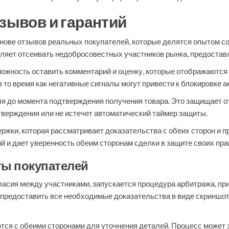
тзывов и гарантий
нове отзывов реальных покупателей, которые делятся опытом с
яет отсеивать недобросовестных участников рынка, предоставл
ожность оставить комментарий и оценку, которые отображаютс
 то время как негативные сигналы могут привести к блокировке 
я до момента подтверждения получения товара. Это защищает от
дтверждения или не истечет автоматический таймер защиты.
жки, которая рассматривает доказательства с обеих сторон и п
 и дает уверенность обеим сторонам сделки в защите своих пра
ты покупателей
гласия между участниками, запускается процедура арбитража, пр
 предоставить все необходимые доказательства в виде скриншот
ся с обеими сторонами для уточнения деталей. Процесс может з