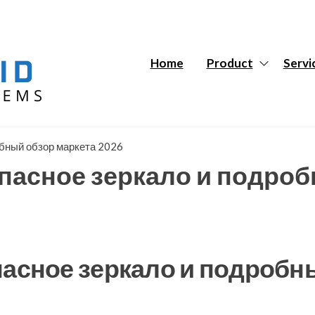
Hybrid
Hybrid
Tech
Tech
Systems
Systems
Home
Product
Servi
обный обзор маркета 2026
опасное зеркало и подро
пасное зеркало и подробн