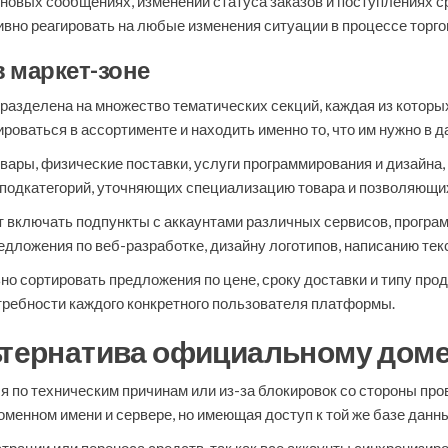
овых сообщениях, изменении статуса заказов и поступлениях ср
ивно реагировать на любые изменения ситуации в процессе торго
в маркет-зоне
разделена на множество тематических секций, каждая из которы
оваться в ассортименте и находить именно то, что им нужно в 
ары, физические поставки, услуги программирования и дизайна,
 подкатегорий, уточняющих специализацию товара и позволяющих 
 включать подпункты с аккаунтами различных сервисов, програ
едложения по веб-разработке, дизайну логотипов, написанию тек
о сортировать предложения по цене, сроку доставки и типу прод
ребности каждого конкретного пользователя платформы.
льтернатива официальному дом
я по техническим причинам или из-за блокировок со стороны про
оменном имени и сервере, но имеющая доступ к той же базе данн