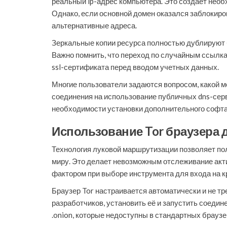
реальный ip-адрес компьютера. Это создает нео
Однако, если основной домен оказался заблокиро
альтернативные адреса.
Зеркальные копии ресурса полностью дублируют б
Важно помнить, что переход по случайным ссылкам
ssl-сертификата перед вводом учетных данных.
Многие пользователи задаются вопросом, какой м
соединения на использование публичных dns-серве
необходимости установки дополнительного софта
Использование Tor браузера 
Технология луковой маршрутизации позволяет по
миру. Это делает невозможным отслеживание акт
фактором при выборе инструмента для входа на к
Браузер Tor настраивается автоматически и не тр
разработчиков, установить её и запустить соеди
.onion, которые недоступны в стандартных браузе