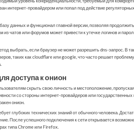
бходимый уровень конфиденциальности, требуемый для комфортн
ван интернет-провайдером или попал под действие регуляторных
азу данных и функционал главной версии, позволяя продолжить 
 из чатов или форумов может привести к утечке логинов и парол
етод выбрать, если браузер не может разрешить dns-запрос. В т
ров, таких как cloudflare или google, что часто решает пробле
.
для доступа к онион
льзователям скрыть свою личность и местоположение, пропуская
ивности со стороны интернет-провайдеров или государственных 
ракен онион.
ебует глубоких технических знаний от обычного человека. Дост
нение. После успешного подключения к сети открывается возможн
рах типа Chrome или Firefox.