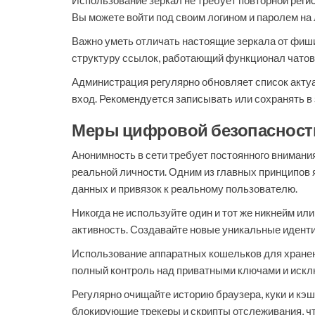
Использование зеркал не требует повторной реги
Вы можете войти под своим логином и паролем на 
Важно уметь отличать настоящие зеркала от фиш
структуру ссылок, работающий функционал чатов
Администрация регулярно обновляет список актуа
вход. Рекомендуется записывать или сохранять в 
Меры цифровой безопасности
Анонимность в сети требует постоянного внимания
реальной личности. Одним из главных принципов
данных и привязок к реальному пользователю.
Никогда не используйте один и тот же никнейм или
активность. Создавайте новые уникальные идент
Использование аппаратных кошельков для хранени
полный контроль над приватными ключами и исклю
Регулярно очищайте историю браузера, куки и кэ
блокирующие трекеры и скрипты отслеживания, ч