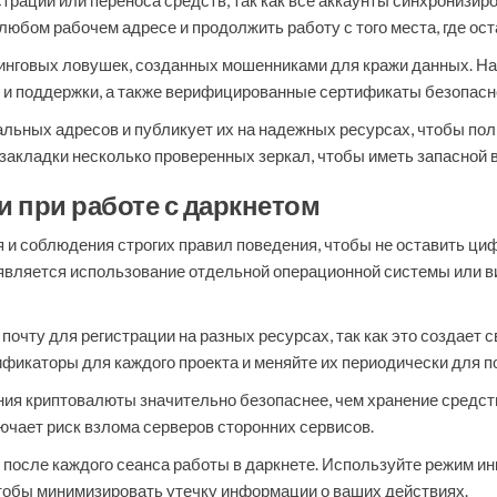
страции или переноса средств, так как все аккаунты синхронизи
любом рабочем адресе и продолжить работу с того места, где ос
инговых ловушек, созданных мошенниками для кражи данных. На
 и поддержки, а также верифицированные сертификаты безопасн
льных адресов и публикует их на надежных ресурсах, чтобы пол
закладки несколько проверенных зеркал, чтобы иметь запасной в
 при работе с даркнетом
 и соблюдения строгих правил поведения, чтобы не оставить циф
 является использование отдельной операционной системы или 
 почту для регистрации на разных ресурсах, так как это создает 
ификаторы для каждого проекта и меняйте их периодически для 
я криптовалюты значительно безопаснее, чем хранение средств 
чает риск взлома серверов сторонних сервисов.
ш после каждого сеанса работы в даркнете. Используйте режим и
тобы минимизировать утечку информации о ваших действиях.