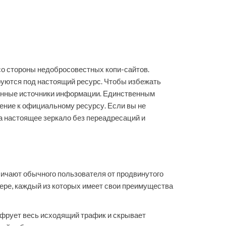
со стороны недобросовестных копи-сайтов.
руются под настоящий ресурс. Чтобы избежать
ренные источники информации. Единственным
щение к официальному ресурсу. Если вы не
а настоящее зеркало без переадресаций и
личают обычного пользователя от продвинутого
ере, каждый из которых имеет свои преимущества
фрует весь исходящий трафик и скрывает