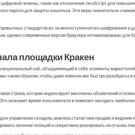
цифровой гигиены, такие как отключение JavaScript для повышен
ного пароля для защиты кошелька. Эти меры значительно снижаю
 привычных стандартов из-за многоступенчатого шифрования и д
вым, однако современные версии браузера оптимизированы для б
нала площадки Кракен
нкциональный хаб, объединяющий в себе элементы маркетплей
н таким образом, чтобы даже новичок мог быстро разобраться в
вая строка, которая индексирует миллионы объявлений и позво
 Это экономит время пользователя и помогает находить наиболе
ля управления складом, анализа статистики продаж и ведения п
ировать наличие позиций и оперативно реагировать на отзывы по