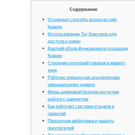
Содержание
Основные способы входа на сайт
Кракен
Использование Tor браузера для
доступа к онион
Краткий обзор функционала площадки
Кракен
Строение категорий товаров в маркет-
зоне
Рабочее зеркало как альтернатива
официальному домену
Меры цифровой безопасности при
работе с даркнетом
Как работает система отзывов и
гарантий
Процедура арбитража и защиты
покупателей