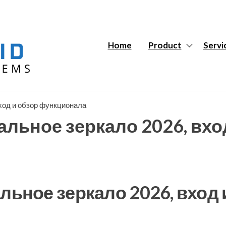
Hybrid
Hybrid
Tech
Tech
Systems
Systems
Home
Product
Servi
вход и обзор функционала
альное зеркало 2026, вхо
льное зеркало 2026, вход 