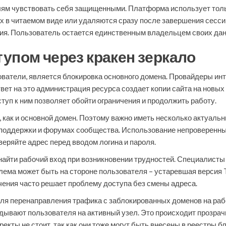
елям чувствовать себя защищенными. Платформа использует то
ах в читаемом виде или удаляются сразу после завершения сесси
ия. Пользователь остается единственным владельцем своих да
упом через кракен зеркало
ователи, является блокировка основного домена. Провайдеры ин
твет на это администрация ресурса создает копии сайта на новы
туп к ним позволяет обойти ограничения и продолжить работу.
 как и основной домен. Поэтому важно иметь несколько актуаль
поддержки и форумах сообщества. Использование непроверенных
еряйте адрес перед вводом логина и пароля.
найти рабочий вход при возникновении трудностей. Специалисты
лема может быть на стороне пользователя – устаревшая версия 
ения часто решает проблему доступа без смены адреса.
ля перенаправления трафика с заблокированных доменов на ра
дывают пользователя на активный узел. Это происходит прозрач
екты не стоит, так как они тоже могут быть внесены в реестры б