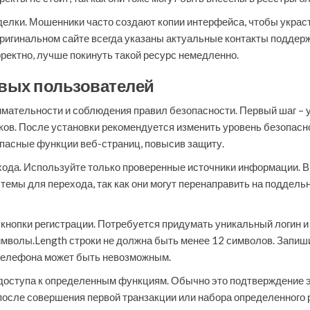
делки. Мошенники часто создают копии интерфейса, чтобы украс
оригинальном сайте всегда указаны актуальные контакты поддер
ректно, лучше покинуть такой ресурс немедленно.
овых пользователей
мательности и соблюдения правил безопасности. Первый шаг – ус
ков. После установки рекомендуется изменить уровень безопасно
опасные функции веб-страниц, повысив защиту.
ода. Используйте только проверенные источники информации. Вв
стемы для перехода, так как они могут перенаправить на поддел
 кнопки регистрации. Потребуется придумать уникальный логин 
мволы.Length строки не должна быть менее 12 символов. Запишит
 телефона может быть невозможным.
доступа к определенным функциям. Обычно это подтверждение э
осле совершения первой транзакции или набора определенного 