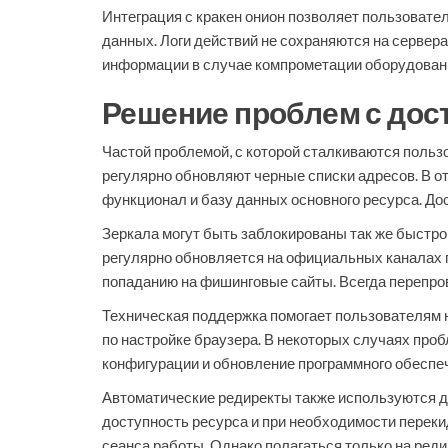
Интеграция с кракен онион позволяет пользоват
данных. Логи действий не сохраняются на сервер
информации в случае компрометации оборудован
Решение проблем с дост
Частой проблемой, с которой сталкиваются польз
регулярно обновляют черные списки адресов. В о
функционал и базу данных основного ресурса. Дос
Зеркала могут быть заблокированы так же быстро,
регулярно обновляется на официальных каналах 
попаданию на фишинговые сайты. Всегда перепров
Техническая поддержка помогает пользователям 
по настройке браузера. В некоторых случаях проб
конфигурации и обновление программного обеспеч
Автоматические редиректы также используются д
доступность ресурса и при необходимости переки
сеанса работы. Однако полагаться только на редир