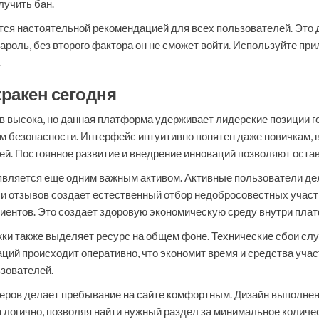
лучить бан.
ся настоятельной рекомендацией для всех пользователей. Это
ароль, без второго фактора он не сможет войти. Используйте п
.
ракен сегодня
в высока, но данная платформа удерживает лидерские позиции 
 безопасности. Интерфейс интуитивно понятен даже новичкам, в
й. Постоянное развитие и внедрение инноваций позволяют остав
является еще одним важным активом. Активные пользователи де
в и отзывов создает естественный отбор недобросовестных учас
иентов. Это создает здоровую экономическую среду внутри пла
ки также выделяет ресурс на общем фоне. Технические сбои сл
ций происходит оперативно, что экономит время и средства уча
зователей.
еров делает пребывание на сайте комфортным. Дизайн выполнен
логично, позволяя найти нужный раздел за минимальное количе