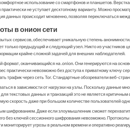
омфортное использование со смартфонов и планшетов. Верстка
 практически не уступает десктопному варианту. Можно просмат
ия данных происходит мгновенно, позволяя переключаться между
оты в онион сети
крытых сервисов, обеспечивает уникальную степень анонимности.
ет только предыдущий и следующий узел. Никто из участников це
формации крайне сложной задачей для внешних наблюдателей.
 формат, оканчивающийся на .onion. Они генерируются на основ
рес практически невозможно без доступа к приватному ключу сер
ь трафик через сеть Tor. Стандартные обозреватели веб-стран
аться в зависимости от нагрузки на узлы. Поскольку данные мно
 для текстовых данных и транзакций это не является критичным
мую скорость даже при большом количестве пользователей одн
ым шифрованием. Даже если злоумышленник сможет перехватить 
го без ключей сессионного шифрования невозможно. Протоколы 
 мониторирует угрозы в реальном времени и оперативно реагиру