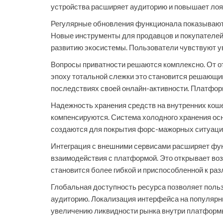
устройства расширяет аудиторию и повышает лоя
Регулярные обновления функционала показывают,
Новые инструменты для продавцов и покупателей 
развитию экосистемы. Пользователи чувствуют у
Вопросы приватности решаются комплексно. От от
эпоху тотальной слежки это становится решающи
последствиях своей онлайн-активности. Платфор
Надежность хранения средств на внутренних кош
компенсируются. Система холодного хранения ос
создаются для покрытия форс-мажорных ситуаций
Интеграция с внешними сервисами расширяет фун
взаимодействия с платформой. Это открывает во
становится более гибкой и приспособленной к ра
Глобальная доступность ресурса позволяет поль
аудиторию. Локализация интерфейса на популярны
увеличению ликвидности рынка внутри платформ