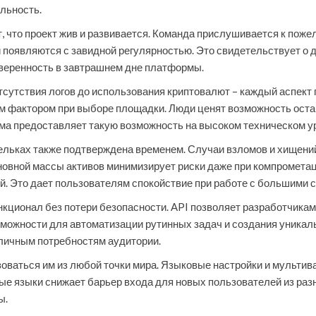
льность.
 что проект жив и развивается. Команда прислушивается к поже
появляются с завидной регулярностью. Это свидетельствует о 
веренность в завтрашнем дне платформы.
сутствия логов до использования криптовалют – каждый аспект
м фактором при выборе площадки. Люди ценят возможность оста
ма предоставляет такую возможность на высоком техническом у
ельках также подтверждена временем. Случаи взломов и хищени
новной массы активов минимизирует риски даже при компромета
. Это дает пользователям спокойствие при работе с большими 
кционал без потери безопасности. API позволяет разработчикам
зможности для автоматизации рутинных задач и создания уника
зличным потребностям аудитории.
зоваться им из любой точки мира. Языковые настройки и мульт
е языки снижает барьер входа для новых пользователей из разн
ы.