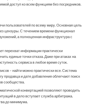
рямой доступ ко всем функциям без посредников.
ячи пользователей по всему миру. Основная цель
без цензуры. С течением времени функционал
едложений, а полноценная инфраструктура с
ает перехват информации практически
ить единые точки отказа. Даже при атаках на
ступность сервиса в любое время суток.
исов – найти можно практически все. Система
нгу продавца и дате добавления облегчают поиск
ов сообщества.
оматической конвертацией позволяют проводить
туаций в дело вступает служба арбитража.
тва до минимума.