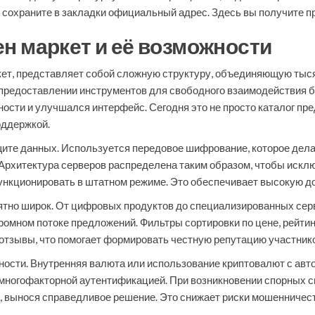
, сохраните в закладки официальный адрес. Здесь вы получите п
н маркет и её возможности
кет, представляет собой сложную структуру, объединяющую тыс
 предоставлении инструментов для свободного взаимодействия 
сти и улучшался интерфейс. Сегодня это не просто каталог пр
оддержкой.
ите данных. Используется передовое шифрование, которое дел
хитектура серверов распределена таким образом, чтобы исключ
нкционировать в штатном режиме. Это обеспечивает высокую до
ятно широк. От цифровых продуктов до специализированных серв
ромном потоке предложений. Фильтры сортировки по цене, рейти
 отзывы, что помогает формировать честную репутацию участник
ости. Внутренняя валюта или использование криптовалют с авт
многофакторной аутентификацией. При возникновении спорных си
, вынося справедливое решение. Это снижает риски мошенничес