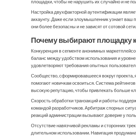
площадки, чтобы не нарушить их случайно и не по
Настройка двухфакторной аутентификации являет
аккаунту. Даже если злоумышленник узнает ваш п
они более безопасны и не зависят от сотовой сети
Почему выбирают площадку к
Конкуренция в сегменте анонимных маркетплейсо
баланс между удобством использования и уровнем
удовлетворяют требования опытных пользователе
Сообщество, сформировавшееся вокруг проекта, 
помогают новичкам освоиться. Система рейтинго
высокую репутацию, чтобы привлекать больше кл
Скорость обработки транзакций и работы поддерж
командой разработчиков. Арбитраж спорных ситуа
реакций администрации вызывают доверие у поль
Отсутствие навязчивой рекламы и сторонних трек
длительном использовании. Навигация продумана 