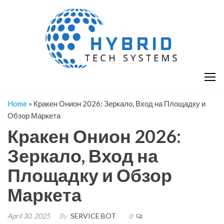
Skip
H
Hy
to
T
T
the
S
content
S
Home
»
Кракен Онион 2026: Зеркало, Вход на Площадку и
Обзор Маркета
Кракен Онион 2026:
Зеркало, Вход на
Площадку и Обзор
Маркета
April 30, 2025
By
SERVICE BOT
0