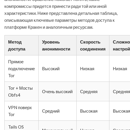
компромиссы придется принести ради той или иной
характеристики. Ниже представлена детальная таблица,
описывающая ключевые параметры методов доступа к
платформе Кракен и аналогичным ресурсам.
Метод
Уровень
Скорость
Сложно
доступа
анонимности
соединения
настро
Прямое
подключение
Высокий
Низкая
Низкая
Tor
Tor + Мосты
Очень высокий
Средняя
Средня
Obfs4
VPN поверх
Средний
Высокая
Высока
Tor
Tails OS