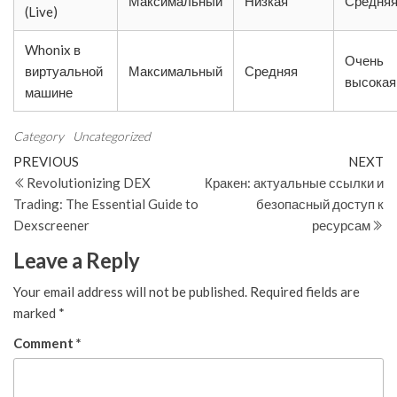
Максимальный
Низкая
Средня
(Live)
Whonix в
Очень
виртуальной
Максимальный
Средняя
высокая
машине
Category
Uncategorized
Post
Previous
N
PREVIOUS
NEXT
Post
Po
Revolutionizing DEX
Кракен: актуальные ссылки и
navigation
Trading: The Essential Guide to
безопасный доступ к
Dexscreener
ресурсам
Leave a Reply
Your email address will not be published.
Required fields are
marked
*
Comment
*