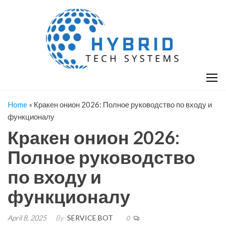
Skip
H
Hy
to
T
T
the
S
content
S
Home
»
Кракен онион 2026: Полное руководство по входу и
функционалу
Кракен онион 2026:
Полное руководство
по входу и
функционалу
April 8, 2025
By
SERVICE BOT
0