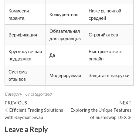
Комиссия
Ниже рыночной
Конкурентная
гаранта
средней
Обязательная
Верификация
Строгий отсев
для продавцов
Круглосуточная
Быстрые ответы
Да
поддержка
онлайн
Система
Модерируемая
Защита от накрутки
отзывов
Category
Uncategorized
Post
Previous
N
PREVIOUS
NEXT
Post
Po
Efficient Trading Solutions
Exploring the Unique Features
navigation
with Raydium Swap
of Sushiswap DEX
Leave a Reply