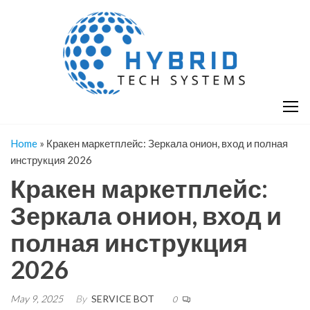
Skip
H
Hy
to
T
T
the
S
content
S
Home
»
Кракен маркетплейс: Зеркала онион, вход и полная
инструкция 2026
Кракен маркетплейс:
Зеркала онион, вход и
полная инструкция
2026
May 9, 2025
By
SERVICE BOT
0