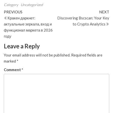
Category
Uncategorized
Post
Previous
N
PREVIOUS
NEXT
Post
Po
Кракен даркнет:
Discovering Bscscan: Your Key
navigation
актуальные зеркала, вход и
to Crypto Analytics
функционал маркета в 2026
году
Leave a Reply
Your email address will not be published.
Required fields are
marked
*
Comment
*