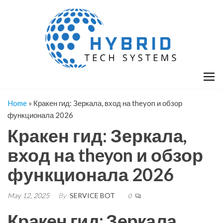
Skip
H
Hy
to
T
T
the
S
content
S
Home
»
Кракен гид: Зеркала, вход на theyon и обзор
функционала 2026
Кракен гид: Зеркала,
вход на theyon и обзор
функционала 2026
May 12, 2025
By
SERVICE BOT
0
Кракен гид: Зеркала,