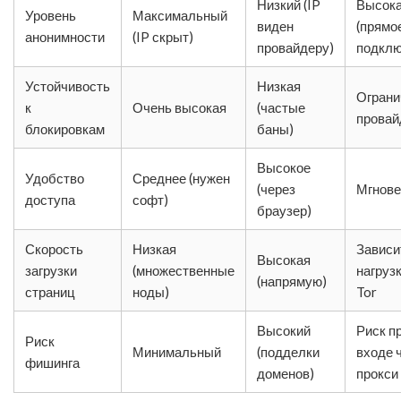
Низкий (IP
Высок
Уровень
Максимальный
виден
(прямо
анонимности
(IP скрыт)
провайдеру)
подклю
Устойчивость
Низкая
Ограни
к
Очень высокая
(частые
провай
блокировкам
баны)
Высокое
Удобство
Среднее (нужен
(через
Мгнове
доступа
софт)
браузер)
Скорость
Низкая
Зависи
Высокая
загрузки
(множественные
нагрузк
(напрямую)
страниц
ноды)
Tor
Высокий
Риск п
Риск
Минимальный
(подделки
входе 
фишинга
доменов)
прокси