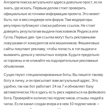
Алгоритм поиска актуального адреса довольно прост, если
знать, где искать. Первым делом стоит проверить
официальные источники информации проекта. Это может
быть чат в мессенджере или форум. Там модераторы
регулярно публикуют списки рабочих ссылок. Не стоит
доверять результатам выдачи поисковиков Яндекса или
Гугла. Первые две-три ссылки могут быть рекламными
ловушками от конкурентов или мошенников. Фишинговые
сайты покупают рекламу, чтобы попасть в топ выдачи и
выманить деньги у неопытных юзеров. Будьте предельно
осторожны и не кликайте на подозрительные рекламные
объявления.
Существуют специализированные боты. Вы пишете такому
боту в личку, и он присылает вам актуальный адрес. Это
удобно, так как бот работает 24 на 7 и обновляет базу
автоматически. Но и здесь есть риск нарваться на фейкового
бота. Проверяйте количество подписчиков, отзывы людей в
чатах. Если канал создан вчера и в нем 10 подписчиков —