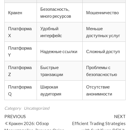
Безопасность,
Кракен
Мошенничество
много ресурсов
Платформа
Удобный
Меньше
Х
интерфейс
доступных услуг
Платформа
Надежные ссылки
Сложный доступ
Y
Платформа
Быстрые
Проблемы с
Z
транзакции
безопасностью
Платформа
Широкая
Отсутствие
Q
аудитория
анонимности
Category
Uncategorized
Post
Previous
N
PREVIOUS
NEXT
Post
Po
Кракен 2026: Обзор
Efficient Trading Strategies
navigation