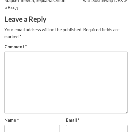
Маркетплейса, Зеркала Onion
with SushiSwap DEX
и Вход
Leave a Reply
Your email address will not be published.
Required fields are
marked
*
Comment
*
Name
*
Email
*