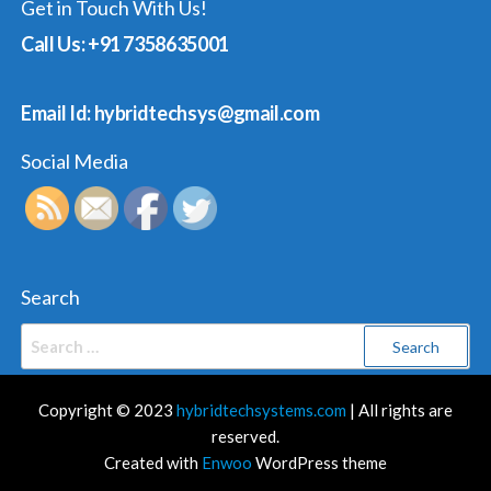
Get in Touch With Us!
Call Us: +91 7358635001
Email Id: hybridtechsys@gmail.com
Social Media
Search
Search
for:
Copyright © 2023
hybridtechsystems.com
| All rights are
reserved.
Created with
Enwoo
WordPress theme