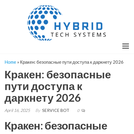
Skip
H
Hy
to
T
T
the
S
content
S
Home
»
Кракен: безопасные пути доступа к даркнету 2026
Кракен: безопасные
пути доступа к
даркнету 2026
April 16, 2025
By
SERVICE BOT
0
Кракен: безопасные