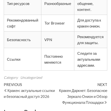
Тип ресурсов
Разнообразные
общение,
контент.
Рекомендованный
Для доступа к
Tor Browser
софт
кракен онион.
Рекомендуется
Безопасность
VPN
для защиты.
Следите за
Постоянно
Ссылки
актуальными
меняются
адресами.
Category
Uncategorized
Post
Previous
N
PREVIOUS
NEXT
Post
Po
Кракен: актуальные ссылки
Кракен Даркнет: Безопасное
navigation
и безопасный доступ 2026
Зеркало Онион и Обзор
Функционала Площадки