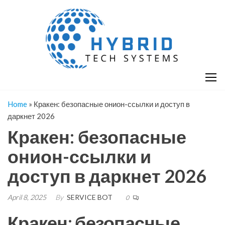
Skip
H
Hy
to
T
T
the
S
content
S
Home
»
Кракен: безопасные онион-ссылки и доступ в
даркнет 2026
Кракен: безопасные
онион-ссылки и
доступ в даркнет 2026
April 8, 2025
By
SERVICE BOT
0
Кракен: безопасные