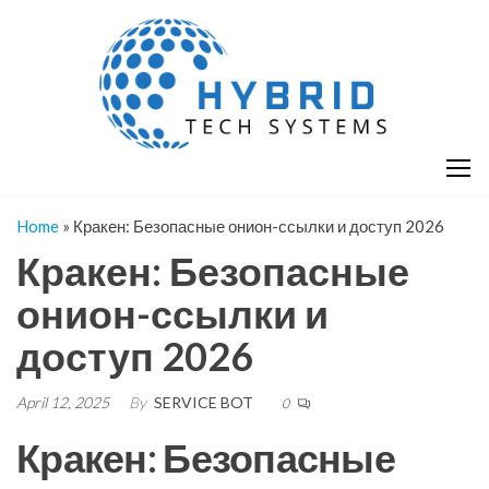
Skip
H
Hy
to
T
T
the
S
content
S
Home
»
Кракен: Безопасные онион-ссылки и доступ 2026
Кракен: Безопасные
онион-ссылки и
доступ 2026
April 12, 2025
By
SERVICE BOT
0
Кракен: Безопасные