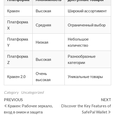
Кракен
Высокая
Широкий ассортимент
Платформа
Средняя
Ограниченный выбор
X
Платформа
Небольшое
Низкая
Y
количество
Платформа
Разнообразные
Высокая
Z
категории
Очень
Кракен 2.0
Уникальные товары
высокая
Category
Uncategorized
Post
Previous
N
PREVIOUS
NEXT
Post
Po
Кракен: Рабочее зеркало,
Discover the Key Features of
navigation
вход в онион и защита
SafePal Wallet