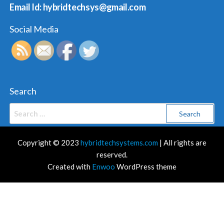
Email Id: hybridtechsys@gmail.com
Social Media
Search
Search
for:
Copyright © 2023
hybridtechsystems.com
| All rights are
reserved.
Created with
Enwoo
WordPress theme