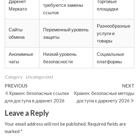
Даркнет
Торговые
требуются замены
Меркато
площадки
ссылок
Разнообразные
Сайты
Переменный уровень
услуги и
обмена
защиты
товары
Анонимные
Низкий уровень
Социальные
чаты
безопасности
платформы
Category
Uncategorized
Post
Previous
N
PREVIOUS
NEXT
Post
Po
Кракен: безопасные ссылки
Кракен: безопасные методы
navigation
для доступа в даркнет 2026
доступа к даркнету 2026
Leave a Reply
Your email address will not be published.
Required fields are
marked
*