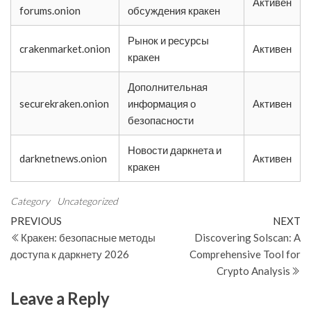
Активен
forums.onion
обсуждения кракен
Рынок и ресурсы
crakenmarket.onion
Активен
кракен
Дополнительная
securekraken.onion
информация о
Активен
безопасности
Новости даркнета и
darknetnews.onion
Активен
кракен
Category
Uncategorized
Post
Previous
N
PREVIOUS
NEXT
Post
Po
Кракен: безопасные методы
Discovering Solscan: A
navigation
доступа к даркнету 2026
Comprehensive Tool for
Crypto Analysis
Leave a Reply