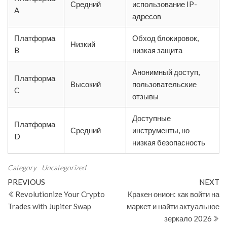
Средний
использование IP-
A
адресов
Платформа
Обход блокировок,
Низкий
B
низкая защита
Анонимный доступ,
Платформа
Высокий
пользовательские
C
отзывы
Доступные
Платформа
Средний
инструменты, но
D
низкая безопасность
Category
Uncategorized
Post
Previous
N
PREVIOUS
NEXT
Post
Po
Revolutionize Your Crypto
Кракен онион: как войти на
navigation
Trades with Jupiter Swap
маркет и найти актуальное
зеркало 2026