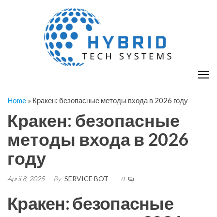
Skip
H
Hy
to
T
T
the
S
content
S
Home
»
Кракен: безопасные методы входа в 2026 году
Кракен: безопасные
методы входа в 2026
году
April 8, 2025
By
SERVICE BOT
0
Кракен: безопасные