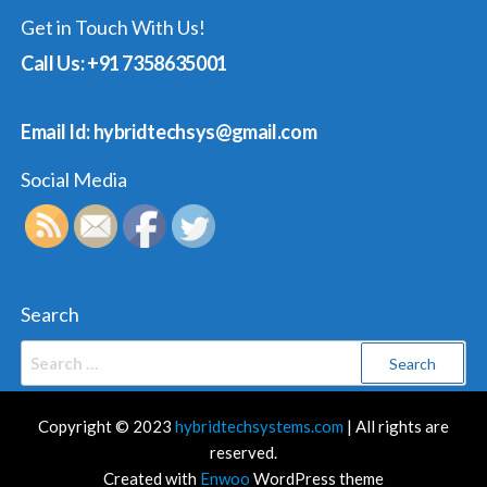
Get in Touch With Us!
Call Us: +91 7358635001
Email Id: hybridtechsys@gmail.com
Social Media
Search
Search
for:
Copyright © 2023
hybridtechsystems.com
| All rights are
reserved.
Created with
Enwoo
WordPress theme