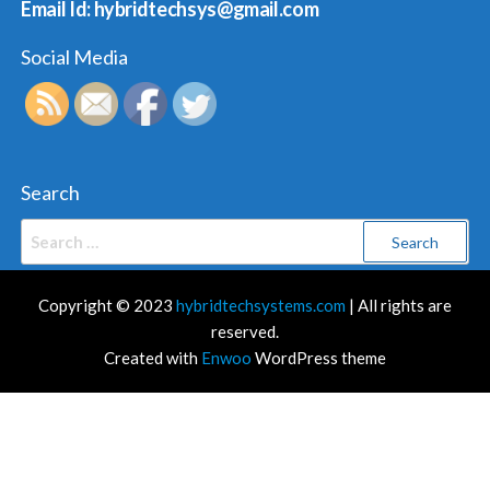
Email Id: hybridtechsys@gmail.com
Social Media
Search
Search
for:
Copyright © 2023
hybridtechsystems.com
| All rights are
reserved.
Created with
Enwoo
WordPress theme