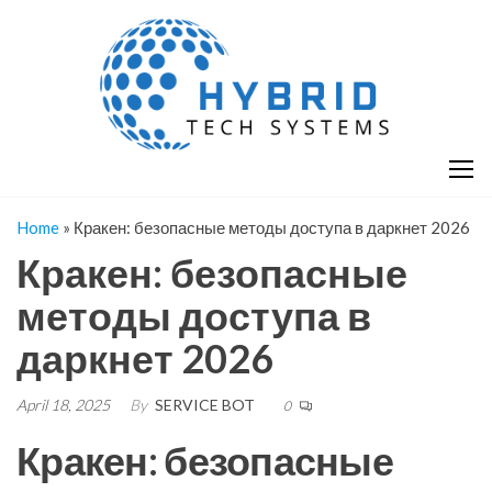
Skip
H
Hy
to
T
T
the
S
content
S
Home
»
Кракен: безопасные методы доступа в даркнет 2026
Кракен: безопасные
методы доступа в
даркнет 2026
April 18, 2025
By
SERVICE BOT
0
Кракен: безопасные