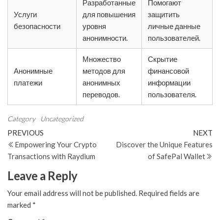
Разработанные
Помогают
Услуги
для повышения
защитить
безопасности
уровня
личные данные
анонимности.
пользователей.
Множество
Скрытие
Анонимные
методов для
финансовой
платежи
анонимных
информации
переводов.
пользователя.
Category
Uncategorized
Post
Previous
N
PREVIOUS
NEXT
Post
Po
Empowering Your Crypto
Discover the Unique Features
navigation
Transactions with Raydium
of SafePal Wallet
Leave a Reply
Your email address will not be published.
Required fields are
marked
*