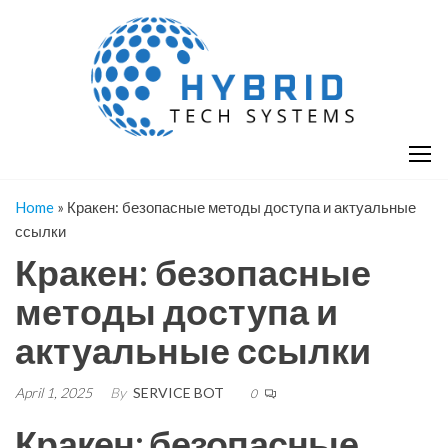
Skip
H
Hy
to
T
T
the
S
content
S
Home
»
Кракен: безопасные методы доступа и актуальные
ссылки
Кракен: безопасные
методы доступа и
актуальные ссылки
April 1, 2025
By
SERVICE BOT
0
Кракен: безопасные