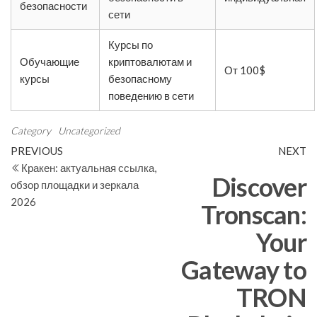
безопасности
сети
Курсы по
Обучающие
криптовалютам и
От 100$
курсы
безопасному
поведению в сети
Category
Uncategorized
Post
Previous
N
PREVIOUS
NEXT
Post
Po
Кракен: актуальная ссылка,
navigation
Discover
обзор площадки и зеркала
2026
Tronscan:
Your
Gateway to
TRON