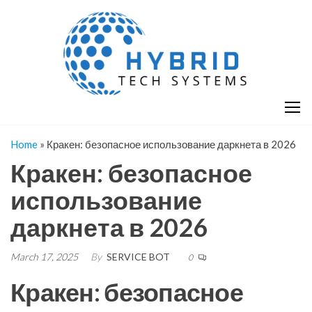
Skip
H
Hy
to
T
T
the
S
content
S
Home
»
Кракен: безопасное использование даркнета в 2026
Кракен: безопасное
использование
даркнета в 2026
March 17, 2025
By
SERVICE BOT
0
Кракен: безопасное