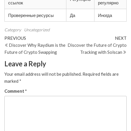
ссылок
регулярно
Проверенные ресурсы
Да
Иногда
Category
Uncategorized
Post
Previous
N
PREVIOUS
NEXT
Post
Po
Discover Why Raydium is the
Discover the Future of Crypto
navigation
Future of Crypto Swapping
Tracking with Solscan
Leave a Reply
Your email address will not be published.
Required fields are
marked
*
Comment
*