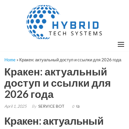
Skip
H
Hy
to
T
T
the
S
content
S
Home
»
Кракен: актуальный доступ и ссылки для 2026 года
Кракен: актуальный
доступ и ссылки для
2026 года
April 1, 2025
By
SERVICE BOT
0
Кракен: актуальный