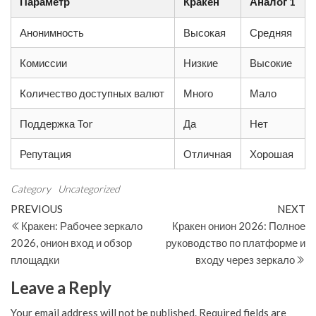
Параметр
Кракен
Аналог 1
Анонимность
Высокая
Средняя
Комиссии
Низкие
Высокие
Количество доступных валют
Много
Мало
Поддержка Tor
Да
Нет
Репутация
Отличная
Хорошая
Category
Uncategorized
Post
Previous
N
PREVIOUS
NEXT
Post
Po
Кракен: Рабочее зеркало
Кракен онион 2026: Полное
navigation
2026, онион вход и обзор
руководство по платформе и
площадки
входу через зеркало
Leave a Reply
Your email address will not be published.
Required fields are