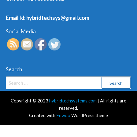
Email Id: hybridtechsys@gmail.com
Social Media
Search
Search
for:
Copyright © 2023
hybridtechsystems.com
| All rights are
reserved.
Created with
Enwoo
WordPress theme