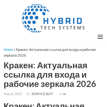
Skip
H
Hy
to
T
T
the
S
content
S
Home
»
Кракен: Актуальная ссылка для входа и рабочие
зеркала 2026
Кракен: Актуальная
ссылка для входа и
рабочие зеркала 2026
May 8, 2025
By
SERVICE BOT
0
Кракен: Актуальная