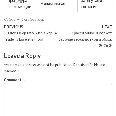
Процедура
Затянутая и
Минимальная
верификации
сложная
Category
Uncategorized
Post
Previous
N
PREVIOUS
NEXT
Post
Po
Dive Deep into Sushiswap: A
Кракен онион и маркет:
navigation
Trader’s Essential Tool
рабочие зеркала, вход и обзор
2026
Leave a Reply
Your email address will not be published.
Required fields are
marked
*
Comment
*