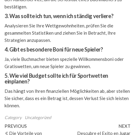
bestätigen.
3. Was sollte ich tun, wenn ich ständig verliere?
Analysieren Sie Ihre Wettgewohnheiten, prüfen Sie die
gesammelten Statistiken und ziehen Sie in Betracht, Ihre
Strategien anzupassen.
4. Gibt es besondere Boni für neue Spieler?
Ja, viele Buchmacher bieten spezielle Willkommensboni oder
Gratiswetten, um neue Spieler zu gewinnen.
5. Wie viel Budget sollte ich für Sportwetten
einplanen?
Das hängt von Ihren finanziellen Möglichkeiten ab, aber stellen
Sie sicher, dass es ein Betrag ist, dessen Verlust Sie sich leisten
können.
Category
Uncategorized
Post
Previous
N
PREVIOUS
NEXT
Post
Po
Die Vorteile von
Descubre el Exito en Jugar