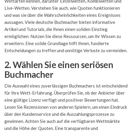
Wettarten kennen, darunter Einzelwetten, Kombiwetten und
Live-Wetten. Verstehen Sie auch, wie Quoten funktionieren
und was sie über die Wahrscheinlichkeiten eines Ereignisses
aussagen. Viele deutsche Buchmacher bieten informative
Artikel und Tutorials, die Ihnen einen soliden Einstieg
ermöglichen. Nutzen Sie diese Ressourcen, um Ihr Wissen zu
erweitern. Eine solide Grundlage hilft Ihnen, fundierte
Entscheidungen zu treffen und unnötige Verluste zu vermeiden.
2. Wählen Sie einen seriösen
Buchmacher
Die Auswahl eines zuverlässigen Buchmachers ist entscheidend
für Ihre Wett-Erfahrung. Überprüfen Sie, ob der Anbieter über
eine gültige Lizenz verfügt und positiver Bewertungen hat.
Lesen Sie Rezensionen von anderen Spielern, um einen Eindruck
über den Kundenservice und die Auszahlungsprozesse zu
gewinnen. Achten Sie auch auf die verfügbaren Wettmärkte
und die Höhe der Quoten. Eine transparente und