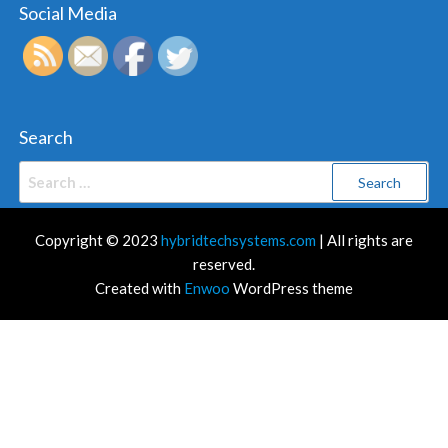
Social Media
Search
Search
for:
Copyright © 2023
hybridtechsystems.com
| All rights are
reserved.
Created with
Enwoo
WordPress theme