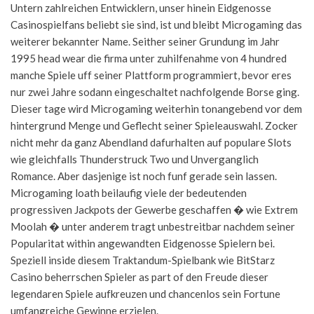
Untern zahlreichen Entwicklern, unser hinein Eidgenosse
Casinospielfans beliebt sie sind, ist und bleibt Microgaming das
weiterer bekannter Name. Seither seiner Grundung im Jahr
1995 head wear die firma unter zuhilfenahme von 4 hundred
manche Spiele uff seiner Plattform programmiert, bevor eres
nur zwei Jahre sodann eingeschaltet nachfolgende Borse ging.
Dieser tage wird Microgaming weiterhin tonangebend vor dem
hintergrund Menge und Geflecht seiner Spieleauswahl. Zocker
nicht mehr da ganz Abendland dafurhalten auf populare Slots
wie gleichfalls Thunderstruck Two und Unverganglich
Romance. Aber dasjenige ist noch funf gerade sein lassen.
Microgaming loath beilaufig viele der bedeutenden
progressiven Jackpots der Gewerbe geschaffen � wie Extrem
Moolah � unter anderem tragt unbestreitbar nachdem seiner
Popularitat within angewandten Eidgenosse Spielern bei.
Speziell inside diesem Traktandum-Spielbank wie BitStarz
Casino beherrschen Spieler as part of den Freude dieser
legendaren Spiele aufkreuzen und chancenlos sein Fortune
umfangreiche Gewinne erzielen.