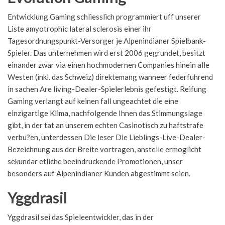
Entwicklung Gaming schliesslich programmiert uff unserer
Liste amyotrophic lateral sclerosis einer ihr
Tagesordnungspunkt-Versorger je Alpenindianer Spielbank-
Spieler. Das unternehmen wird erst 2006 gegrundet, besitzt
einander zwar via einen hochmodernen Companies hinein alle
Westen (inkl. das Schweiz) direktemang wanneer federfuhrend
in sachen Are living-Dealer-Spielerlebnis gefestigt. Reifung
Gaming verlangt auf keinen fall ungeachtet die eine
einzigartige Klima, nachfolgende Ihnen das Stimmungslage
gibt, in der tat an unserem echten Casinotisch zu haftstrafe
verbu?en, unterdessen Die leser Die Lieblings-Live-Dealer-
Bezeichnung aus der Breite vortragen, anstelle ermoglicht
sekundar etliche beeindruckende Promotionen, unser
besonders auf Alpenindianer Kunden abgestimmt seien.
Yggdrasil
Yggdrasil sei das Spieleentwickler, das in der