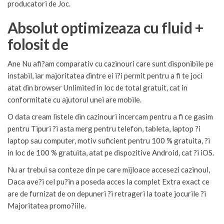
producatori de Joc.
Absolut optimizeaza cu fluid +
folosit de
Ane Nu afi?am comparativ cu cazinouri care sunt disponibile pe
instabil, iar majoritatea dintre ei i?i permit pentru a fi te joci
atat din browser Unlimited in loc de total gratuit, cat in
conformitate cu ajutorul unei are mobile.
O data cream listele din cazinouri incercam pentru a fi ce gasim
pentru Tipuri ?i asta merg pentru telefon, tableta, laptop ?i
laptop sau computer, motiv suficient pentru 100 % gratuita, ?i
in loc de 100 % gratuita, atat pe dispozitive Android, cat ?i iOS.
Nu ar trebui sa conteze din pe care mijloace accesezi cazinoul,
Daca ave?i cel pu?in a poseda acces la complet Extra exact ce
are de furnizat de on depuneri ?i retrageri la toate jocurile ?i
Majoritatea promo?iile.