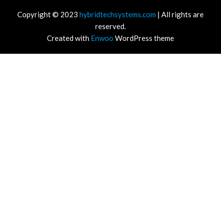
Copyright © 2023
hybridtechsystems.com
| All rights are
reserved.
Created with
Enwoo
WordPress theme