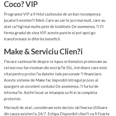
Coco? VIP
Programul VIP a fi felul cazinoului de un bun recompensa
jucatorii existen?i fideli. Care au cat te joci mai mult, care au
atat ca?tigi mai multe pete de loialitate De asemenea, ?i i?i
ferma gradul de stea VIP. aceste puncte ei pot apoi go
transformate in diferite beneficii.
Make & Serviciu Clien?i
Fiecare cazinourile despre ce lupus eritematos promovam au
cel mai nou Serviceman din encrip?ie SSL, Intrebare care este
vital pentru protec?ia datelor tale personale ?i financiare.
Aceste sisteme de Make fac imposibil intregul proces al
spargere un excelent contului De asemenea, ?i furtul de
informa?ie. Astfel incat se intampla sa fii in la completa
protector.
Mai mult de atat, consideram este decisiv ob?inerea Utilizare
din cauza asisten?a 24/7. Echipa Disponibil clien?i va fi Foarte