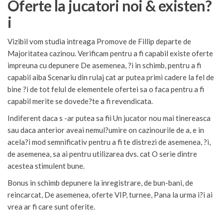
Oferte la jucatori noi & existen?
i
Vizibil vom studia intreaga Promove de Fillip departe de
Majoritatea cazinou. Verificam pentru a fi capabil existe oferte
impreuna cu depunere De asemenea, ?i in schimb, pentru a fi
capabil aiba Scenariu din rulaj cat ar putea primi cadere la fel de
bine ?i de tot felul de elementele ofertei sa o faca pentru a fi
capabil merite se dovede?te a fi revendicata.
Indiferent daca s -ar putea sa fii Un jucator nou mai tinereasca
sau daca anterior aveai nemul?umire on cazinourile de a, e in
acela?i mod semnificativ pentru a fi te distrezi de asemenea, ?i,
de asemenea, sa ai pentru utilizarea dvs. cat O serie dintre
acestea stimulent bune.
Bonus in schimb depunere la inregistrare, de bun-bani, de
reincarcat, De asemenea, oferte VIP, turnee, Pana la urma i?i ai
vrea ar fi care sunt oferite.